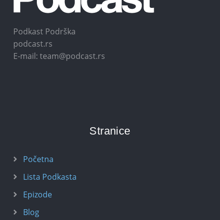
Podkast Podrška
podcast.rs
E-mail: team@podcast.rs
Stranice
Početna
Lista Podkasta
Epizode
Blog