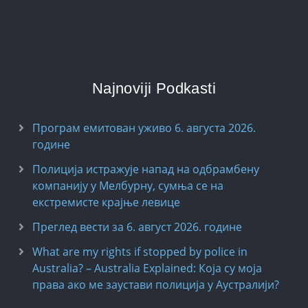
Najnoviji Podkasti
Програм емитован уживо 6. августа 2026.
годинe
Полиција истражује напад на одбрамбену
компанију у Мелбурну, сумња се на
екстремисте крајње левице
Преглед вести за 6. август 2026. године
What are my rights if stopped by police in
Australia? – Australia Explained: Која су моја
права ако ме заустави полиција у Аустралији?