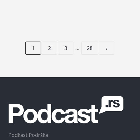
…
1
2
3
28
›
Podkast Podrška