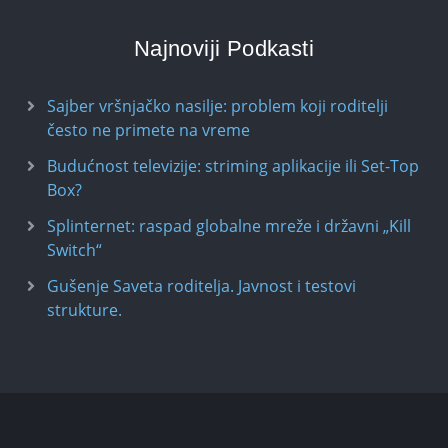
Najnoviji Podkasti
Sajber vršnjačko nasilje: problem koji roditelji
često ne primete na vreme
Budućnost televizije: striming aplikacije ili Set-Top
Box?
Splinternet: raspad globalne mreže i državni „Kill
Switch“
Gušenje Saveta roditelja. Javnost i testovi
strukture.