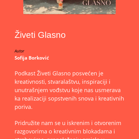
Živeti Glasno
Autor
Sofija Borković
Podkast Živeti Glasno posvećen je
kreativnosti, stvaralaštvu, inspiraciji i
unutrašnjem vođstvu koje nas usmerava
ka realizaciji sopstvenih snova i kreativnih
poriva.
Pridružite nam se u iskrenim i otvorenim
razgovorima o kreativnim blokadama i