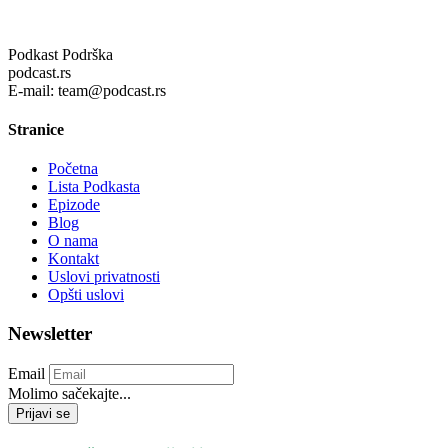
Podkast Podrška
podcast.rs
E-mail: team@podcast.rs
Stranice
Početna
Lista Podkasta
Epizode
Blog
O nama
Kontakt
Uslovi privatnosti
Opšti uslovi
Newsletter
Email
Molimo sačekajte...
Prijavi se