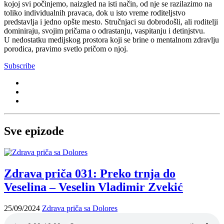
kojoj svi počinjemo, naizgled na isti način, od nje se razilazimo na
toliko individualnih pravaca, dok u isto vreme roditeljstvo
predstavlja i jedno opšte mesto. Stručnjaci su dobrodošli, ali roditelji
dominiraju, svojim pričama o odrastanju, vaspitanju i detinjstvu.
U nedostatku medijskog prostora koji se brine o mentalnom zdravlju
porodica, pravimo svetlo pričom o njoj.
Subscribe
Sve epizode
Zdrava priča 031: Preko trnja do
Veselina – Veselin Vladimir Zvekić
25/09/2024
Zdrava priča sa Dolores