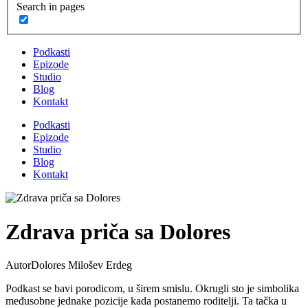
Search in pages
Podkasti
Epizode
Studio
Blog
Kontakt
Podkasti
Epizode
Studio
Blog
Kontakt
Zdrava priča sa Dolores
Autor
Dolores Milošev Erdeg
Podkast se bavi porodicom, u širem smislu. Okrugli sto je simbolika
međusobne jednake pozicije kada postanemo roditelji. Ta tačka u