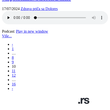
17/07/2024
Zdrava priča sa Dolores
Podcast:
Play in new window
Više...
‹
1
…
8
9
10
11
12
…
16
›