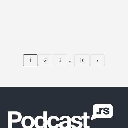
VIŠE...
…
1
2
3
16
›