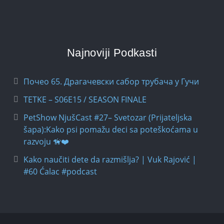
Najnoviji Podkasti
Почео 65. Драгачевски сабор трубача у Гучи
TETKE – S06E15 / SEASON FINALE
PetShow NjušCast #27– Svetozar (Prijateljska
šapa):Kako psi pomažu deci sa poteškoćama u
razvoju 🦮❤️
Kako naučiti dete da razmišlja? | Vuk Rajović |
#60 Ćalac #podcast