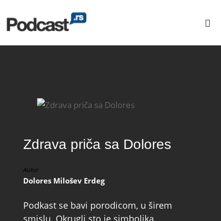
Zdrava priča sa Dolores
Autor
Dolores Milošev Erdeg
Podkast se bavi porodicom, u širem
smislu. Okrugli sto je simbolika