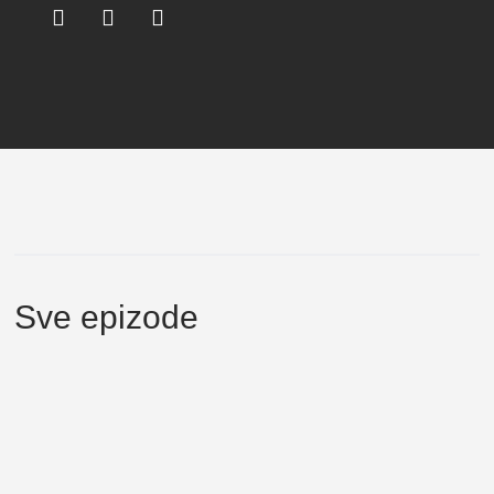
Sve epizode
Zdrava priča 076: Jovana Gmijović –