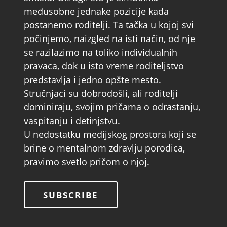
međusobne jednake pozicije kada
postanemo roditelji. Ta tačka u kojoj svi
počinjemo, naizgled na isti način, od nje
se razilazimo na toliko individualnih
pravaca, dok u isto vreme roditeljstvo
predstavlja i jedno opšte mesto.
Stručnjaci su dobrodošli, ali roditelji
dominiraju, svojim pričama o odrastanju,
vaspitanju i detinjstvu.
U nedostatku medijskog prostora koji se
brine o mentalnom zdravlju porodica,
pravimo svetlo pričom o njoj.
SUBSCRIBE