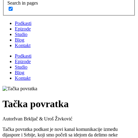
Search in pages
Podkasti
Epizode
Studio
Blog
Kontakt
Podkasti
Epizode
Studio
Blog
Kontakt
Tačka povratka
Autor
Ivan Brkljač & Uroš Živković
Tačka povratka podkast je novi kanal komunikacije između
dijaspore i Srbije, koji smo počeli sa idejom da delimo neke