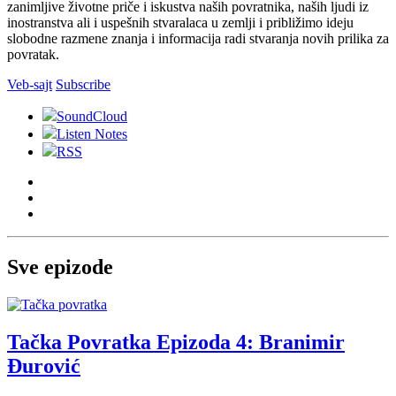
zanimljive životne priče i iskustva naših povratnika, naših ljudi iz
inostranstva ali i uspešnih stvaralaca u zemlji i približimo ideju
slobodne razmene znanja i informacija radi stvaranja novih prilika za
povratak.
Veb-sajt
Subscribe
SoundCloud
Listen Notes
RSS
Sve epizode
Tačka Povratka Epizoda 4: Branimir
Đurović