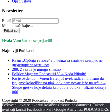
Opšti uslovi
Newsletter
Email
Molimo sačekajte...
Prijavi se
Hvala Vam što ste se prijavili!
Najnoviji Podkasti
Камп „Србија те зове“ прилика за спајање младих из
дијаспоре са матицом
289: Za sada je mnogo smešno
Folklor Magazin Podcast #163 – Neda Nikolić
Ko je ovde lud – Voren Bafet još uvek radi, a mi bismo da
ispijamo koktelčiće na plaži dok nam novac leže na rečun –
Skupe greške koje deluju kao dobra odluka – Biznis odiseja
066
Copyright © 2020 Podcast.rs - Podkast Podrška
Poštovani, ovaj sajt koristi kolačiće (tekstualne datoteke). Takođe,
ovaj sajt koristi Facebook Pixel i Google Analytics. PODCAST.RS,