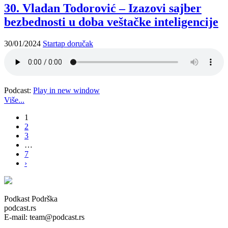
30. Vladan Todorović – Izazovi sajber
bezbednosti u doba veštačke inteligencije
30/01/2024
Startap doručak
Podcast:
Play in new window
Više...
1
2
3
…
7
›
Podkast Podrška
podcast.rs
E-mail: team@podcast.rs