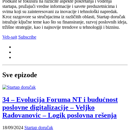
Podkast se fokusira na različite aspekte pokretanja i vođenja
startapa, pružajući vredne informacije i savete preduzetnicima i
svima koji su zainteresovani za inovacije i tehnološki napredak.
Kroz razgovore sa stručnjacima iz različitih oblasti, Startap doručak
istražuje ključne teme kao što su finansiranje, razvoj poslovnih ideja,
tržišne strategije, kao i najnovije trendove u tehnologiji i biznisu.
Veb-sajt
Subscribe
Sve epizode
34 – Evolucija Foruma NT i budućnost
poslovne digitalizacije – Veljko
Radovanovic – Logik poslovna rešenja
18/09/2024
Startap doručak