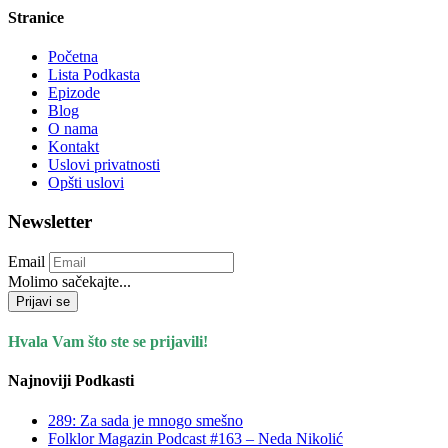
Stranice
Početna
Lista Podkasta
Epizode
Blog
O nama
Kontakt
Uslovi privatnosti
Opšti uslovi
Newsletter
Email
Molimo sačekajte...
Prijavi se
Hvala Vam što ste se prijavili!
Najnoviji Podkasti
289: Za sada je mnogo smešno
Folklor Magazin Podcast #163 – Neda Nikolić