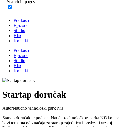
Search in pages
Podkasti
Epizode
Studio
Blog
Kontakt
Podkasti
Epizode
Studio
Blog
Kontakt
Startap doručak
Autor
Naučno-tehnološki park Niš
Startap doručak je podkast Naučno-tehnološkog parka Niš koji se
bavi temama od značaja za startap zajednicu i poslovni razvoj.