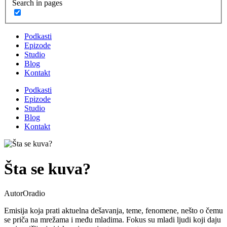
Search in pages
Podkasti
Epizode
Studio
Blog
Kontakt
Podkasti
Epizode
Studio
Blog
Kontakt
Šta se kuva?
Autor
Oradio
Emisija koja prati aktuelna dešavanja, teme, fenomene, nešto o čemu
se priča na mrežama i među mladima. Fokus su mladi ljudi koji daju