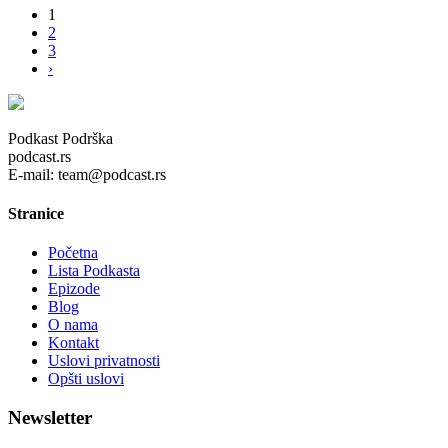
1
2
3
›
Podkast Podrška
podcast.rs
E-mail: team@podcast.rs
Stranice
Početna
Lista Podkasta
Epizode
Blog
O nama
Kontakt
Uslovi privatnosti
Opšti uslovi
Newsletter