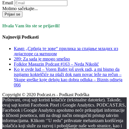
Email
Molimo sačekajte...
Prijavi se
Hvala Vam što ste se prijavili!
Najnoviji Podkasti
Камп „Србија те зове“ прилика за спајање младих из
дијаспоре са матицом
289: Za sada je mnogo smešno
Folklor Magazin Podcast #163 – Neda Nikolić
Ko je ovde lud – Voren Bafet još uvek radi, a mi bismo da
ispijamo koktelčiće na plaži dok nam novac leže na rečun –
Skupe greške koje deluju kao dobra odluka – Biznis odiseja
066
Copyright © 2020 Podcast.rs - Podkast Podrška
Poštovani, ovaj sajt koristi kolačiće (tekstualne datoteke). Takođe,
ovaj sajt koristi Facebook Pixel i Google Analytics. PODCAST.RS,
Facebook i Google Analytics apsolutno neće prikupljati informacije
o ličnosti posetioca, niti na drugi način omogućiti pristup takvim
informacijama. Klikom ‘’U redu'' prihvatate mehanizam korišćenja
kolačića koji služe za razvoj i poboljšanje naše web stranice, kao i