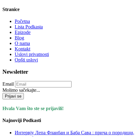
Stranice
Početna
Lista Podkasta
Epizode
Blog
O nama
Kontakt
Uslovi privatnosti
Opšti uslovi
Newsletter
Email
Molimo sačekajte...
Prijavi se
Hvala Vam što ste se prijavili!
Najnoviji Podkasti
Интервју Лепа Флаибан и Баба Сава : прича о породици,