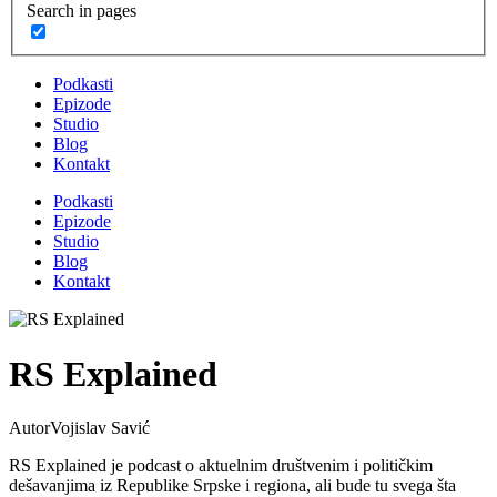
Search in pages
Podkasti
Epizode
Studio
Blog
Kontakt
Podkasti
Epizode
Studio
Blog
Kontakt
RS Explained
Autor
Vojislav Savić
RS Explained je podcast o aktuelnim društvenim i političkim
dešavanjima iz Republike Srpske i regiona, ali bude tu svega šta