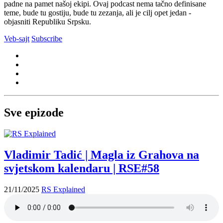
padne na pamet našoj ekipi. Ovaj podcast nema tačno definisane
teme, bude tu gostiju, bude tu zezanja, ali je cilj opet jedan -
objasniti Republiku Srpsku.
Veb-sajt
Subscribe
Sve epizode
Vladimir Tadić | Magla iz Grahova na
svjetskom kalendaru | RSE#58
21/11/2025
RS Explained