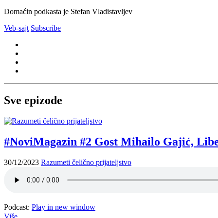
Domaćin podkasta je Stefan Vladistavljev
Veb-sajt
Subscribe
Sve epizode
#NoviMagazin #2 Gost Mihailo Gajić, Lib
30/12/2023
Razumeti čelično prijateljstvo
Podcast:
Play in new window
Više...