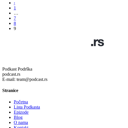
‹
1
…
7
8
9
Podkast Podrška
podcast.rs
E-mail: team@podcast.rs
Stranice
Početna
Lista Podkasta
Epizode
Blog
O nama
Kontakt