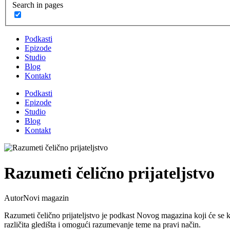
Search in pages
Podkasti
Epizode
Studio
Blog
Kontakt
Podkasti
Epizode
Studio
Blog
Kontakt
Razumeti čelično prijateljstvo
Autor
Novi magazin
Razumeti čelično prijateljstvo je podkast Novog magazina koji će se
različita gledišta i omogući razumevanje teme na pravi način.