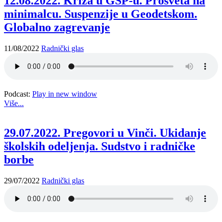
12.08.2022. Kriza u GSP-u. Prosveta na
minimalcu. Suspenzije u Geodetskom.
Globalno zagrevanje
11/08/2022
Radnički glas
Podcast:
Play in new window
Više...
29.07.2022. Pregovori u Vinči. Ukidanje
školskih odeljenja. Sudstvo i radničke
borbe
29/07/2022
Radnički glas