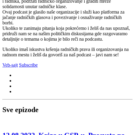
i radnika, podržati radničko organizovanje i graditi mreže
solidarnosti unutar radničke klase.
Ovaj podcast je glasilo naše organizacije i služi kao platforma za
jačanje radničkih glasova i povezivanje i osnaživanje radničkih
borbi.
Ukoliko te zanimaju pitanja koja pokrećemo i želiš da nas upoznaš,
pridruži nam se na našim političkim diskusijama gde razgovaramo
detaljnije o temama o kojima je bilo reči na podcastu.
Ukoliko imaš iskustva kršenja radničkih prava ili organizovanja na
radnom mestu i želiš da govoriš za naš podcast – javi nam se!
Veb-sajt
Subscribe
Sve epizode