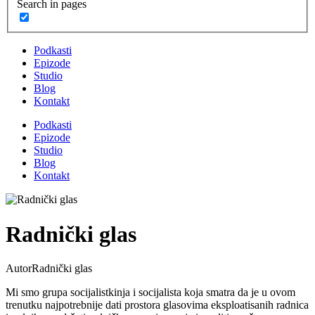
Search in pages
Podkasti
Epizode
Studio
Blog
Kontakt
Podkasti
Epizode
Studio
Blog
Kontakt
Radnički glas
Autor
Radnički glas
Mi smo grupa socijalistkinja i socijalista koja smatra da je u ovom
trenutku najpotrebnije dati prostora glasovima eksploatisanih radnica