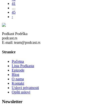
41
…
45
›
Podkast Podrška
podcast.rs
E-mail: team@podcast.rs
Stranice
Početna
Lista Podkasta
Epizode
Blog
O nama
Kontakt
Uslovi privatnosti
Opšti uslovi
Newsletter