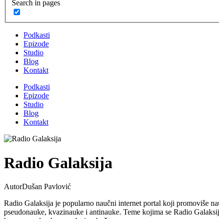
Search in pages
Podkasti
Epizode
Studio
Blog
Kontakt
Podkasti
Epizode
Studio
Blog
Kontakt
Radio Galaksija
Autor
Dušan Pavlović
Radio Galaksija je popularno naučni internet portal koji promoviše na
pseudonauke, kvazinauke i antinauke. Teme kojima se Radio Galaksija bavi