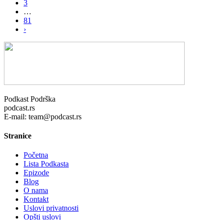
3
…
81
›
Podkast Podrška
podcast.rs
E-mail: team@podcast.rs
Stranice
Početna
Lista Podkasta
Epizode
Blog
O nama
Kontakt
Uslovi privatnosti
Opšti uslovi