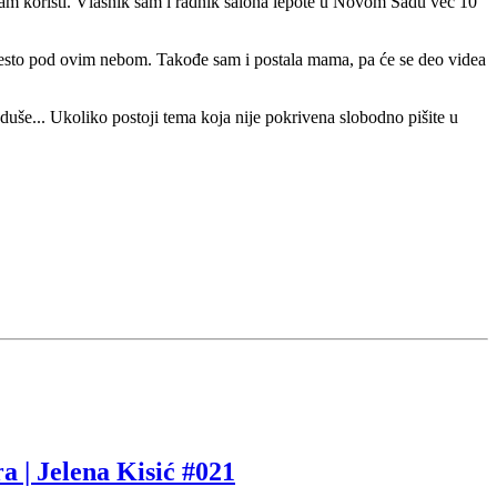
m koristi. Vlasnik sam i radnik salona lepote u Novom Sadu već 10
e mesto pod ovim nebom. Takođe sam i postala mama, pa će se deo videa
duše... Ukoliko postoji tema koja nije pokrivena slobodno pišite u
 | Jelena Kisić #021