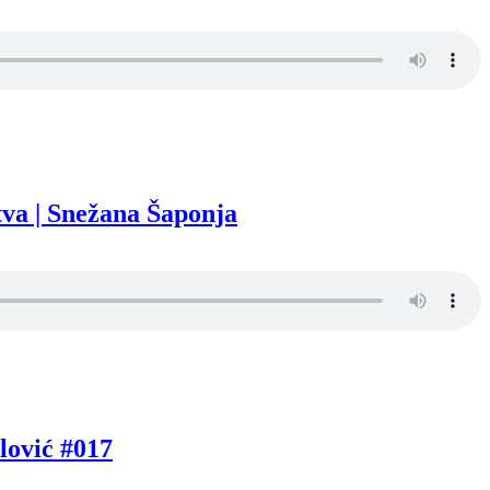
va | Snežana Šaponja
lović #017