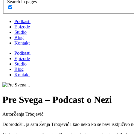
Search in pages
Podkasti
Epizode
Studio
Blog
Kontakt
Podkasti
Epizode
Studio
Blog
Kontakt
Pre Svega – Podcast o Nezi
Autor
Ženja Trbojević
Dobrodošli, ja sam Ženja Trbojević i kao neko ko se bavi isključivo n