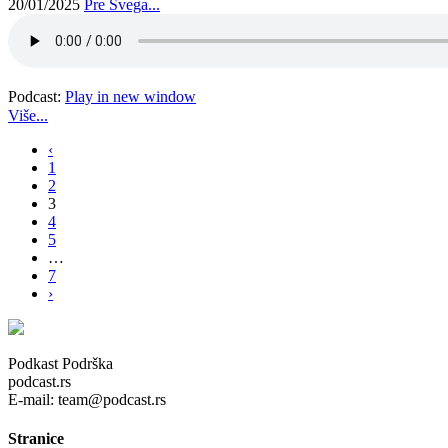
20/01/2025
Pre Svega...
Podcast:
Play in new window
Više...
‹
1
2
3
4
5
…
7
›
Podkast Podrška
podcast.rs
E-mail: team@podcast.rs
Stranice