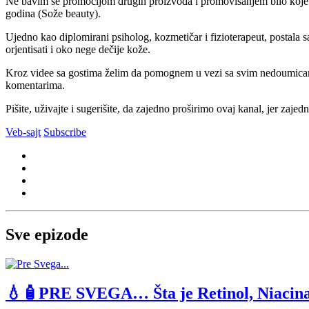
Ne bavim se promocijom drugih proizvoda i promovisanjem bilo koje 
godina (Sože beauty).
Ujedno kao diplomirani psiholog, kozmetičar i fizioterapeut, postala 
orjentisati i oko nege dečije kože.
Kroz videe sa gostima želim da pomognem u vezi sa svim nedoumicama ka
komentarima.
Pišite, uživajte i sugerišite, da zajedno proširimo ovaj kanal, jer zaje
Veb-sajt
Subscribe
Sve epizode
💧🧴PRE SVEGA… Šta je Retinol, Niacinam