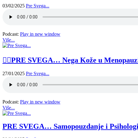
03/02/2025
Pre Svega...
Podcast:
Play in new window
Više...
👱‍♀️PRE SVEGA… Nega Kože u Menopauzi –
27/01/2025
Pre Svega...
Podcast:
Play in new window
Više...
PRE SVEGA… Samopouzdanje i Psihologija 