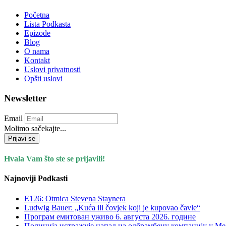
Početna
Lista Podkasta
Epizode
Blog
O nama
Kontakt
Uslovi privatnosti
Opšti uslovi
Newsletter
Email
Molimo sačekajte...
Prijavi se
Hvala Vam što ste se prijavili!
Najnoviji Podkasti
E126: Otmica Stevena Staynera
Ludwig Bauer: „Kuća ili čovjek koji je kupovao čavle“
Програм емитован уживо 6. августа 2026. годинe
Полиција истражује напад на одбрамбену компанију у Мел