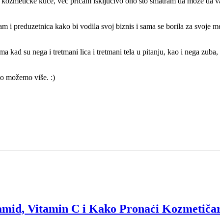
kozmetičke kuće, već pričam isključivo ono što smatram da može da va
sam i preduzetnica kako bi vodila svoj biznis i sama se borila za svoj
d su nega i tretmani lica i tretmani tela u pitanju, kao i nega zuba, 
dno možemo više. :)
id, Vitamin C i Kako Pronaći Kozmetičara