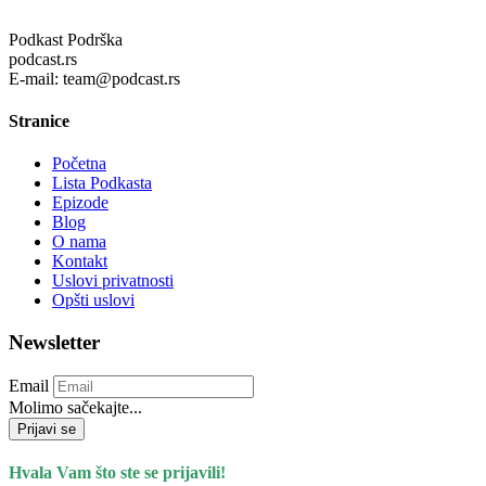
Podkast Podrška
podcast.rs
E-mail: team@podcast.rs
Stranice
Početna
Lista Podkasta
Epizode
Blog
O nama
Kontakt
Uslovi privatnosti
Opšti uslovi
Newsletter
Email
Molimo sačekajte...
Prijavi se
Hvala Vam što ste se prijavili!