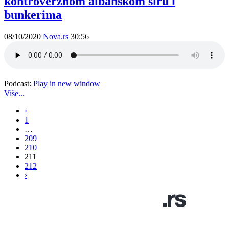
kontroverznom albanskom siru i
bunkerima
08/10/2020
Nova.rs
30:56
Podcast:
Play in new window
Više...
‹
1
…
209
210
211
212
›