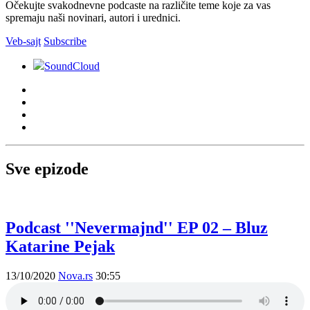
Očekujte svakodnevne podcaste na različite teme koje za vas
spremaju naši novinari, autori i urednici.
Veb-sajt
Subscribe
SoundCloud
Sve epizode
Podcast ''Nevermajnd'' EP 02 – Bluz
Katarine Pejak
13/10/2020
Nova.rs
30:55