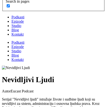
Search in pages
Podkasti
Epizode
Studio
Blog
Kontakt
Podkasti
Epizode
Studio
Blog
Kontakt
Nevidljivi Ljudi
Autor
Eucast Podcast
Serijal "Nevidljivi ljudi" istražuje živote i sudbine ljudi koji su
nevidljivi za sistem, administraciju i osnovna ljudska prava. Kroz