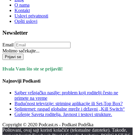
O nama
Kontakt
Uslovi privatnosti
Opšti uslovi
Newsletter
Email
Molimo sačekajte...
Prijavi se
Hvala Vam što ste se prijavili!
Najnoviji Podkasti
Sajber vršnjačko nasilje: problem koji roditelji često ne
primete na vreme
Budućnost televizije: striming aplikacije ili Set-Top Box?
Splinternet: raspad globalne mreže i državni „Kill Switch“
Gušenje Saveta roditelja. Javnost i testovi strukture.
Copyright © 2020 Podcast.rs - Podkast Podrška
Poštovani, ovaj sajt koristi kolačiće (tekstualne datoteke). Takođe,