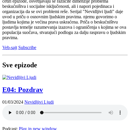
četiri epizode, osvetljavaju se različite dimenzije problema
beskućništva i socijalne isključenosti, ali i napori pojedinaca i
organizacija da se ovi problemi reše. Serijal "Nevidljivi ljudi" daje
uvod u priču o osnovnim ljudskim pravima. njemu govorimo o
ljudima kojima je većina prava uskraćena. Priča o beskućništvu
postavlja temelje razumevanja izazova i ograničenja s kojima se ova
populacija suočava, stvarajući podlogu za dalju raspravu o ljudskim
pravima.
Veb-sajt
Subscribe
Sve epizode
E04: Pozdrav
01/03/2024
Nevidljivi Ljudi
Podcast:
Play in new window