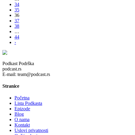
34
35
36
37
38
…
44
›
Podkast Podrška
podcast.rs
E-mail: team@podcast.rs
Stranice
Početna
Lista Podkasta
Epizode
Blog
O nama
Kontakt
Uslovi privatnosti