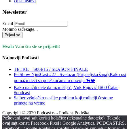
Opšti uslovi
Newsletter
Email
Molimo sačekajte...
Prijavi se
Hvala Vam što ste se prijavili!
Najnoviji Podkasti
TETKE – S06E15 / SEASON FINALE
PetShow NjušCast #27– Svetozar (Prijateljska šapa):Kako psi
pomažu deci sa poteškoćama u razvoju 🦮❤️
Kako naučiti dete da razmišlja? | Vuk Rajović | #60 Ćalac
#podcast
Sajber vršnjačko nasilje: problem koji roditelji često ne
primete na vreme
Copyright © 2020 Podcast.rs - Podkast Podrška
Poštovani, ovaj sajt koristi kolačiće (tekstualne datoteke). Takođe,
ovaj sajt koristi Facebook Pixel i Google Analytics. PODCAST.RS,
Facebook i Google Analytics apsolutno neće prikupljati informacije