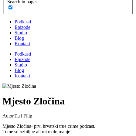
Search in pages
Podkasti
Epizode
Studio
Blog
Kontakt
Podkasti
Epizode
Studio
Blog
Kontakt
Mjesto Zločina
Autor
Tia i Filip
Mjesto Zločina- prvi hrvatski true crime podcast.
Teme su ozbiljne ali mi malo manje.