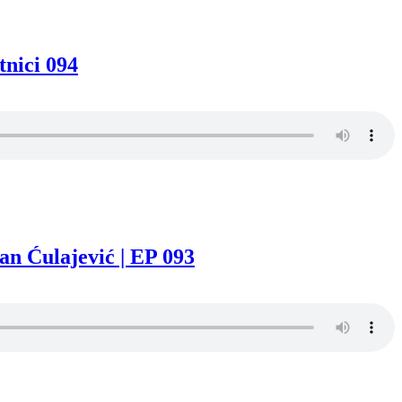
tnici 094
n Ćulajević | EP 093