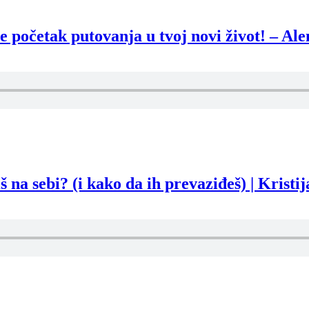
četak putovanja u tvoj novi život! – Alen
 na sebi? (i kako da ih prevaziđeš) | Kristi