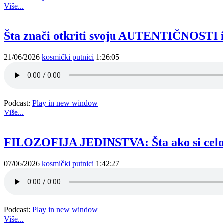
Više...
Šta znači otkriti svoju AUTENTIČNOSTI i ž
21/06/2026
kosmički putnici
1:26:05
Podcast:
Play in new window
Više...
FILOZOFIJA JEDINSTVA: Šta ako si celog 
07/06/2026
kosmički putnici
1:42:27
Podcast:
Play in new window
Više...