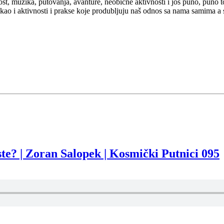
ost, muzika, putovanja, avanture, neobične aktivnosti i još puno, puno 
ota kao i aktivnosti i prakse koje produbljuju naš odnos sa nama samima
te? | Zoran Salopek | Kosmički Putnici 095