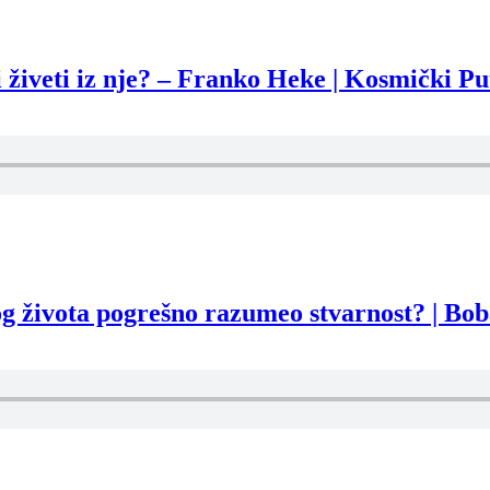
iveti iz nje? – Franko Heke | Kosmički Pu
života pogrešno razumeo stvarnost? | Boba