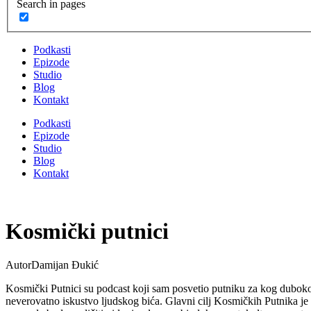
Search in pages
Podkasti
Epizode
Studio
Blog
Kontakt
Podkasti
Epizode
Studio
Blog
Kontakt
Kosmički putnici
Autor
Damijan Đukić
Kosmički Putnici su podcast koji sam posvetio putniku za kog duboko
neverovatno iskustvo ljudskog bića. Glavni cilj Kosmičkih Putnika je 