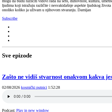
mogu da budu različiti vidovi rada na sebi, duhovnost, kultura, umetn
ljudima koji istražuju različite i nesvakidašnje aspekte ljudskog živ
onoliko koliko ja uživam u njihovom stvaranju. Damijan
Subscribe
Sve epizode
Zašto ne vidiš stvarnost onakvom kakva jes
02/08/2026
kosmički putnici
1:52:28
Podcast:
Play in new window