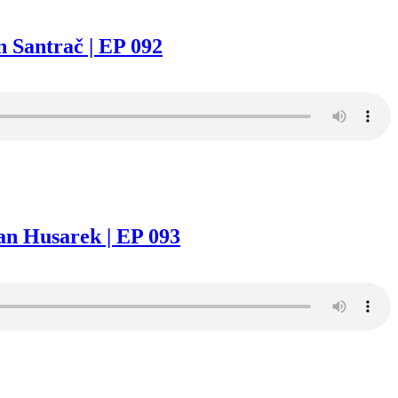
 Santrač | EP 092
jan Husarek | EP 093