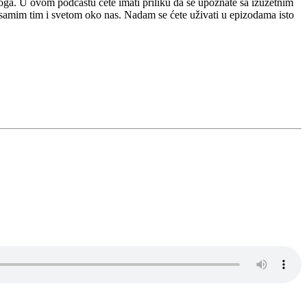
toga. U ovom podcastu ćete imati priliku da se upoznate sa izuzetnim
 a samim tim i svetom oko nas. Nadam se ćete uživati u epizodama isto