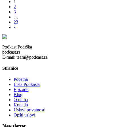
1
2
3
…
23
›
Podkast Podrška
podcast.rs
E-mail: team@podcast.rs
Stranice
Početna
Lista Podkasta
Epizode
Blog
O nama
Kontakt
Uslovi privatnosti
Opšti uslovi
Newsletter