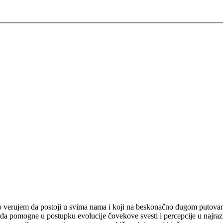
 verujem da postoji u svima nama i koji na beskonačno dugom putovanju
da pomogne u postupku evolucije čovekove svesti i percepcije u najrazli