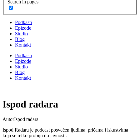
Search in pages
Podkasti
Epizode
Studio
Blog
Kontakt
Podkasti
Epizode
Studio
Blog
Kontakt
Ispod radara
Autor
Ispod radara
Ispod Radara je podcast posvećen ljudima, pričama i iskustvima
koja se retko probiju do javnosti.