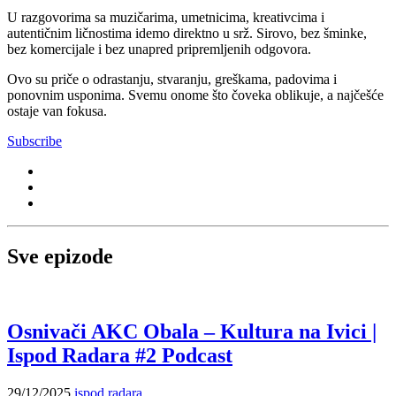
U razgovorima sa muzičarima, umetnicima, kreativcima i
autentičnim ličnostima idemo direktno u srž. Sirovo, bez šminke,
bez komercijale i bez unapred pripremljenih odgovora.
Ovo su priče o odrastanju, stvaranju, greškama, padovima i
ponovnim usponima. Svemu onome što čoveka oblikuje, a najčešće
ostaje van fokusa.
Subscribe
Sve epizode
Osnivači AKC Obala – Kultura na Ivici |
Ispod Radara #2 Podcast
29/12/2025
ispod radara