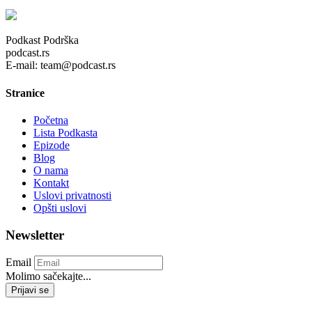
Podkast Podrška
podcast.rs
E-mail: team@podcast.rs
Stranice
Početna
Lista Podkasta
Epizode
Blog
O nama
Kontakt
Uslovi privatnosti
Opšti uslovi
Newsletter
Email
Molimo sačekajte...
Prijavi se