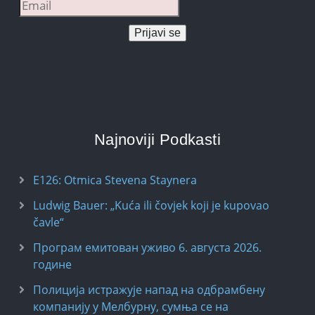
Prijavi se
Najnoviji Podkasti
E126: Otmica Stevena Staynera
Ludwig Bauer: „Kuća ili čovjek koji je kupovao
čavle“
Програм емитован уживо 6. августа 2026.
годинe
Полиција истражује напад на одбрамбену
компанију у Мелбурну, сумња се на