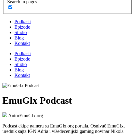
Search in pages
Podkasti
Epizode
Studio
Blog
Kontakt
Podkasti
Epizode
Studio
Blog
Kontakt
EmuGlx Podcast
Autor
EmuGlx.org
Podcast ekipe gamera sa EmuGlx.org portala. Osnivač EmuGlx,
urednik sajta IGN Adria i višedecenijski gaming novinar Nikola