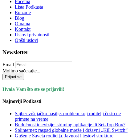
Početna
Lista Podkasta
Epizode
Blog
O nama
Kontakt
Uslovi privatnosti
Opšti uslovi
Newsletter
Email
Molimo sačekajte...
Prijavi se
Hvala Vam što ste se prijavili!
Najnoviji Podkasti
Sajber vršnjačko nasilje: problem koji roditelji često ne
primete na vreme
Budućnost televizije: striming aplikacije ili Set-Top Box?
Splinternet: raspad globalne mreže i državni „Kill Switch“
Gušenje Saveta roditelja. Javnost i testovi strukture.