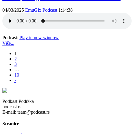
04/03/2025
EmuGlx Podcast
1:14:38
Podcast:
Play in new window
Više...
1
2
3
…
10
›
Podkast Podrška
podcast.rs
E-mail: team@podcast.rs
Stranice