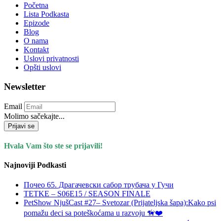
Početna
Lista Podkasta
Epizode
Blog
O nama
Kontakt
Uslovi privatnosti
Opšti uslovi
Newsletter
Email
Molimo sačekajte...
Prijavi se
Hvala Vam što ste se prijavili!
Najnoviji Podkasti
Почео 65. Драгачевски сабор трубача у Гучи
TETKE – S06E15 / SEASON FINALE
PetShow NjušCast #27– Svetozar (Prijateljska šapa):Kako psi
pomažu deci sa poteškoćama u razvoju 🦮❤️