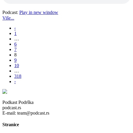
Podcast:
Play in new window
Više...
‹
1
…
6
7
8
9
10
…
318
›
Podkast Podrška
podcast.rs
E-mail: team@podcast.rs
Stranice