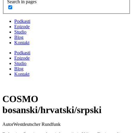
Search in pages
Podkasti
Epizode
Studio
Blog
Kontakt
Podkasti
Epizode
Studio
Blog
Kontakt
COSMO
bosanski/hrvatski/srpski
Autor
Westdeutscher Rundfunk