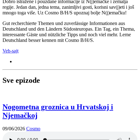
Dobro istražene i pouzdane informacije iz N(j)emačke i zemalja
regije. Jedan dan, jedna tema, zanimljivi gosti, korisni sav(j)eti i još
mnogo toga više. Uz Cosmo B/H/S upoznaj bolje N(j)emačku!
Gut recherchierte Themen und zuverlässige Informationen aus
Deutschland und den Ländern Südosteuropas. Ein Tag, ein Thema,
interessante Gäste und nützliche Tipps und noch viel mehr. Lerne
Deutschland besser kennen mit Cosmo B/H/S.
Veb-sajt
Sve epizode
Nogometna groznica u Hrvatskoj i
Njemačkoj
09/06/2026
Cosmo