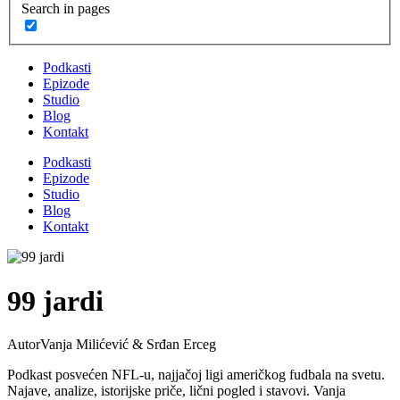
Search in pages
Podkasti
Epizode
Studio
Blog
Kontakt
Podkasti
Epizode
Studio
Blog
Kontakt
99 jardi
Autor
Vanja Milićević & Srđan Erceg
Podkast posvećen NFL-u, najjačoj ligi američkog fudbala na svetu.
Najave, analize, istorijske priče, lični pogled i stavovi. Vanja