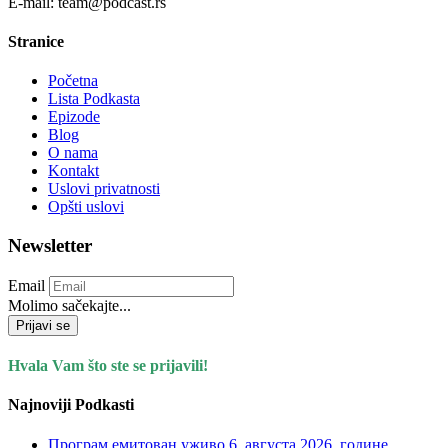
E-mail: team@podcast.rs
Stranice
Početna
Lista Podkasta
Epizode
Blog
O nama
Kontakt
Uslovi privatnosti
Opšti uslovi
Newsletter
Email
Molimo sačekajte...
Prijavi se
Hvala Vam što ste se prijavili!
Najnoviji Podkasti
Програм емитован уживо 6. августа 2026. годинe