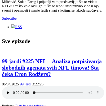
Milićević, Srđan Erceg i prijatelji vam predstavljaju šta to vide u
NFL-u i zašto vole ovu igru u šta to lepo i inspirativno vide u njoj,
svesni i opasnosti i manje lepih stvari s kojima se takođe suočavaju.
Subscribe
RSS
Sve epizode
99 jardi #225 NFL – Analiza potpisivanja
slobodnih agenata svih NFL timova! Šta
čeka Eron Rodžers?
06/04/2025
99 jardi
3:22:25
Podcast:
Play in new window