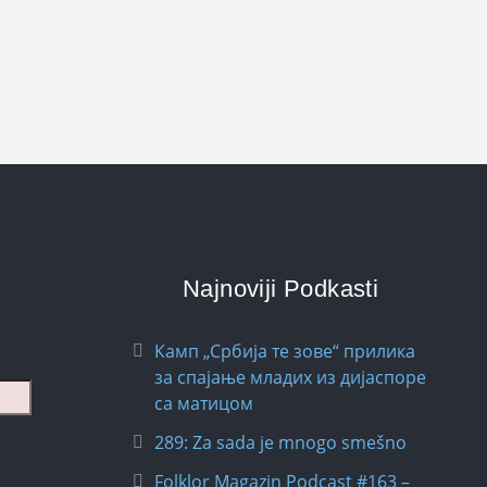
Najnoviji Podkasti
Камп „Србија те зове“ прилика
за спајање младих из дијаспоре
са матицом
289: Za sada je mnogo smešno
Folklor Magazin Podcast #163 –