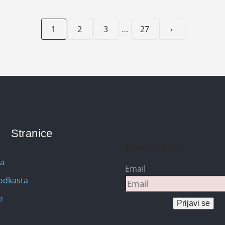
…
1
2
3
27
›
Stranice
Newsletter
na
Email
Podkasta
e
Prijavi se