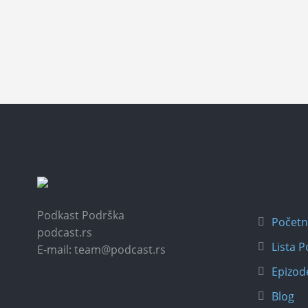
Podkast Podrška
Počet
podcast.rs
Lista 
E-mail: team@podcast.rs
Epizod
Blog