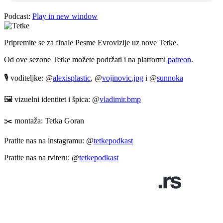
Podcast:
Play in new window
Pripremite se za finale Pesme Evrovizije uz nove Tetke.
Od ove sezone Tetke možete podržati i na platformi
patreon
.
🎙️ voditeljke: @
alexisplastic
, @
vojinovic.jpg
i @
sunnoka
🖼️ vizuelni identitet i špica: @
vladimir.bmp
✂️ montaža: Tetka Goran
Pratite nas na instagramu: @
tetkepodkast
Pratite nas na tviteru: @
tetkepodkast