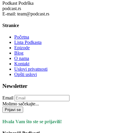
Podkast Podrška
podcast.rs
E-mail: team@podcast.rs
Stranice
Početna
Lista Podkasta
Epizode
Blog
O nama
Kontakt
Uslovi privatnosti
Opšti uslovi
Newsletter
Email
Molimo sačekajte...
Prijavi se
Hvala Vam što ste se prijavili!