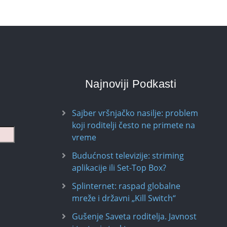
Najnoviji Podkasti
Sajber vršnjačko nasilje: problem
koji roditelji često ne primete na
vreme
Budućnost televizije: striming
aplikacije ili Set-Top Box?
Splinternet: raspad globalne
mreže i državni „Kill Switch“
Gušenje Saveta roditelja. Javnost