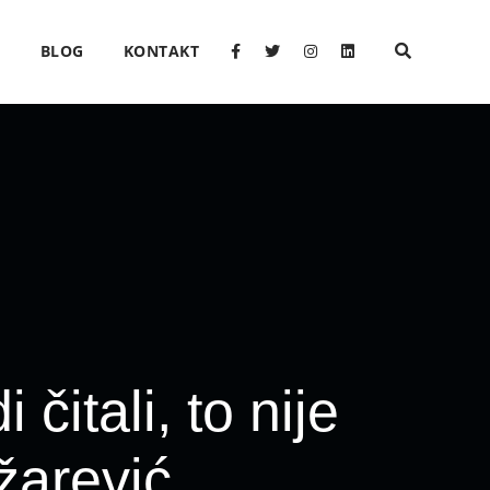
O
BLOG
KONTAKT
čitali, to nije
džarević