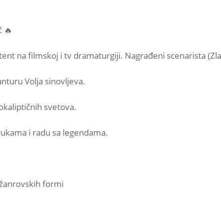
ć 🔥
nt na filmskoj i tv dramaturgiji. Nagrađeni scenarista (Zlat
nturu Volja sinovljeva.
okaliptičnih svetova.
rukama i radu sa legendama.
 žanrovskih formi