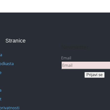
Stranice
Newsletter
na
Email
Podkasta
e
Prijavi se
a
t
privatnosti