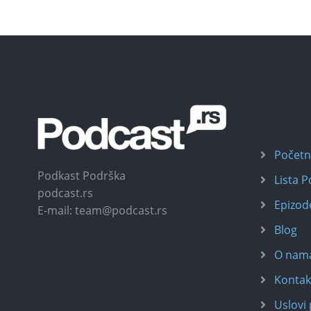
Počet
Podkast Podrška
Lista 
podcast.rs
Epizod
E-mail: team@podcast.rs
Blog
O nam
Kontak
Uslovi 