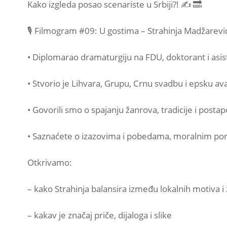
Kako izgleda posao scenariste u Srbiji?! ✍️ 🔜
🎙 Filmogram #09: U gostima – Strahinja Madžarevi
• Diplomarao dramaturgiju na FDU, doktorant i asiste
• Stvorio je Lihvara, Grupu, Crnu svadbu i epsku ava
• Govorili smo o spajanju žanrova, tradicije i postap
• Saznaćete o izazovima i pobedama, moralnim po
Otkrivamo:
– kako Strahinja balansira između lokalnih motiva i
– kakav je značaj priče, dijaloga i slike