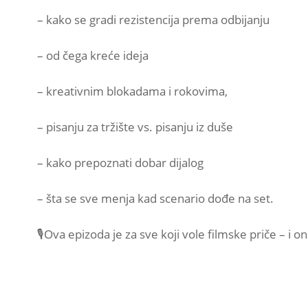
– kako se gradi rezistencija prema odbijanju
– od čega kreće ideja
– kreativnim blokadama i rokovima,
– pisanju za tržište vs. pisanju iz duše
– kako prepoznati dobar dijalog
– šta se sve menja kad scenario dođe na set.
🎙️Ova epizoda je za sve koji vole filmske priče – i on