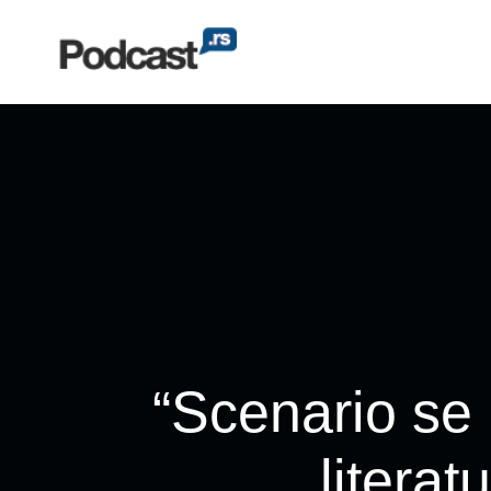
“Scenario se n
literat