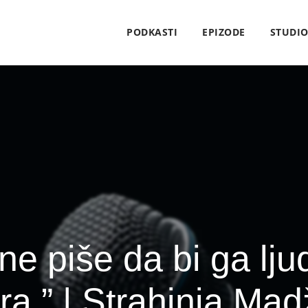
PODKASTI
EPIZODE
STUDI
e piše da bi ga ljudi 
ura.” | Strahinja Ma