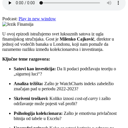
Podcast:
Play in new window
U ovoj epizodi istražujemo svet luksuznih satova iz ugla
finansijskog stručnjaka. Gost je
Milenko Cajković
, direktor u
jednoj od vodećih banaka u Londonu, koji nam pomaže da
razumemo razliku između kolekcionarstva i investiranja.
Ključne teme razgovora:
Satovi kao investicija:
Da li podaci podržavaju teoriju o
„sigurnoj luci“?
Analiza tržišta:
Zašto je WatchCharts indeks zabeležio
značajan pad u periodu 2022-2023?
Skriveni troškovi:
Koliko iznosi
cost-of-carry
i zašto
održavanje može pojesti vaš profit?
Psihologija kolekcionara:
Zašto je emotivna privlačnost
bitnija od tabele u Excelu?