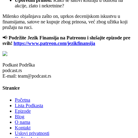
Uporedni prinosi:
Kako se satovi kotiraju u odnosu na
akcije, zlato i nekretnine?
Milenko objašnjava zašto on, uprkos decenijskom iskustvu u
finansijama, satove ne kupuje zbog prinosa, već zbog užitka koji
pružaju na ruci.
📢
Podržite Jezik Finansija na Patreonu i slušajte epizode pre
svih!
https://www.patreon.com/jezikfinansija
Podkast Podrška
podcast.rs
E-mail: team@podcast.rs
Stranice
Početna
Lista Podkasta
Epizode
Blog
O nama
Kontakt
Uslovi privatnosti