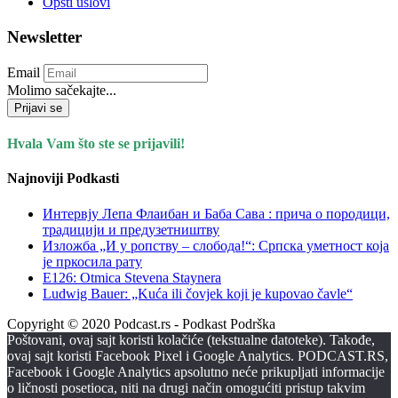
Opšti uslovi
Newsletter
Email
Molimo sačekajte...
Prijavi se
Hvala Vam što ste se prijavili!
Najnoviji Podkasti
Интервју Лепа Флаибан и Баба Сава : прича о породици,
традицији и предузетништву
Изложба „И у ропству – слобода!“: Српска уметност која
је пркосила рату
E126: Otmica Stevena Staynera
Ludwig Bauer: „Kuća ili čovjek koji je kupovao čavle“
Copyright © 2020 Podcast.rs - Podkast Podrška
Poštovani, ovaj sajt koristi kolačiće (tekstualne datoteke). Takođe,
ovaj sajt koristi Facebook Pixel i Google Analytics. PODCAST.RS,
Facebook i Google Analytics apsolutno neće prikupljati informacije
o ličnosti posetioca, niti na drugi način omogućiti pristup takvim