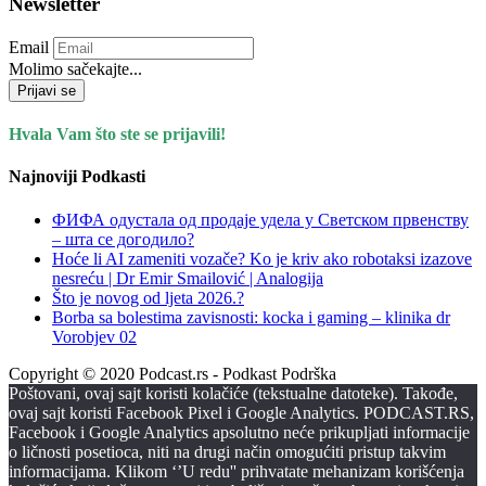
Newsletter
Email
Molimo sačekajte...
Prijavi se
Hvala Vam što ste se prijavili!
Najnoviji Podkasti
ФИФА одустала од продаје удела у Светском првенству
– шта се догодило?
Hoće li AI zameniti vozače? Ko je kriv ako robotaksi izazove
nesreću | Dr Emir Smailović | Analogija
Što je novog od ljeta 2026.?
Borba sa bolestima zavisnosti: kocka i gaming – klinika dr
Vorobjev 02
Copyright © 2020 Podcast.rs - Podkast Podrška
Poštovani, ovaj sajt koristi kolačiće (tekstualne datoteke). Takođe,
ovaj sajt koristi Facebook Pixel i Google Analytics. PODCAST.RS,
Facebook i Google Analytics apsolutno neće prikupljati informacije
o ličnosti posetioca, niti na drugi način omogućiti pristup takvim
informacijama. Klikom ‘’U redu'' prihvatate mehanizam korišćenja