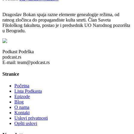
Dragoslav Bokan spaja razne elemente genealogije režima, od
ratnog zločinca do propagandiste kulta smrti. Član Saveta
Filološkog fakulteta, postao je i predsednik UO Narodnog pozorišta
u Beogradu.
Podkast Podrška
podcast.rs
E-mail: team@podcast.rs
Stranice
Početna
Lista Podkasta
Epizode
Blog
O nama
Kontakt
Uslovi privatnosti
Opšti uslovi