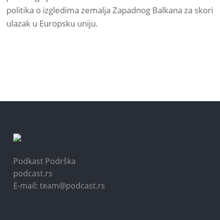
politika o izgledima zemalja Zapadnog Balkana za skori
ulazak u Europsku uniju.
Podkast Podrška
podcast.rs
E-mail: team@podcast.rs