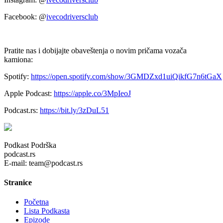
Facebook: @
ivecodriversclub
Pratite nas i dobijajte obaveštenja o novim pričama vozača
kamiona:
Spotify:
https://open.spotify.com/show/3GMDZxd1uiQikfG7n6tGaX
Apple Podcast:
https://apple.co/3MpIeoJ
Podcast.rs:
https://bit.ly/3zDuL51
Podkast Podrška
podcast.rs
E-mail: team@podcast.rs
Stranice
Početna
Lista Podkasta
Epizode