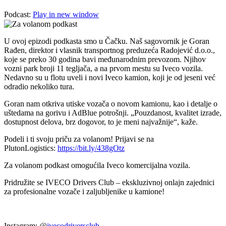
Podcast:
Play in new window
U ovoj epizodi podkasta smo u Čačku. Naš sagovornik je Goran
Rađen, direktor i vlasnik transportnog preduzeća Radojević d.o.o.,
koje se preko 30 godina bavi međunarodnim prevozom. Njihov
vozni park broji 11 tegljača, a na prvom mestu su Iveco vozila.
Nedavno su u flotu uveli i novi Iveco kamion, koji je od jeseni već
odradio nekoliko tura.
Goran nam otkriva utiske vozača o novom kamionu, kao i detalje o
uštedama na gorivu i AdBlue potrošnji. „Pouzdanost, kvalitet izrade,
dostupnost delova, brz dogovor, to je meni najvažnije“, kaže.
Podeli i ti svoju priču za volanom! Prijavi se na
PlutonLogistics:
https://bit.ly/438gOtz
Za volanom podkast omogućila Iveco komercijalna vozila.
Pridružite se IVECO Drivers Club – ekskluzivnoj onlajn zajednici
za profesionalne vozače i zaljubljenike u kamione!
Instagram: @
ivecodriversclub