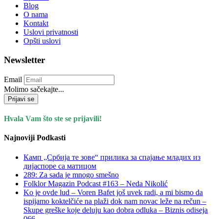
Blog
O nama
Kontakt
Uslovi privatnosti
Opšti uslovi
Newsletter
Email
Molimo sačekajte...
Prijavi se
Hvala Vam što ste se prijavili!
Najnoviji Podkasti
Камп „Србија те зове“ прилика за спајање младих из
дијаспоре са матицом
289: Za sada je mnogo smešno
Folklor Magazin Podcast #163 – Neda Nikolić
Ko je ovde lud – Voren Bafet još uvek radi, a mi bismo da
ispijamo koktelčiće na plaži dok nam novac leže na rečun –
Skupe greške koje deluju kao dobra odluka – Biznis odiseja
066