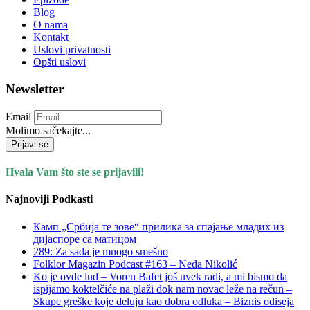
Blog
O nama
Kontakt
Uslovi privatnosti
Opšti uslovi
Newsletter
Email
Molimo sačekajte...
Prijavi se
Hvala Vam što ste se prijavili!
Najnoviji Podkasti
Камп „Србија те зове“ прилика за спајање младих из
дијаспоре са матицом
289: Za sada je mnogo smešno
Folklor Magazin Podcast #163 – Neda Nikolić
Ko je ovde lud – Voren Bafet još uvek radi, a mi bismo da
ispijamo koktelčiće na plaži dok nam novac leže na rečun –
Skupe greške koje deluju kao dobra odluka – Biznis odiseja