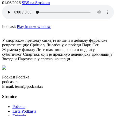
01/06/2026
SBS na Srpskom
Podcast:
Play in new window
У спортском прегледу сазнајте више и о дебаклу фудбалске
репрезентације Србије у Лисабону, о победи Пари Сен
Жермена у финалу Лиге шампиона, као и о подвигу
суботичког Спартака који је прекинуо деценијску доминацију
Звезде и Партизана у српској кошарци.
Podkast Podrška
podcast.rs
E-mail: team@podcast.rs
Stranice
Početna
Lista Podkasta
Epizode