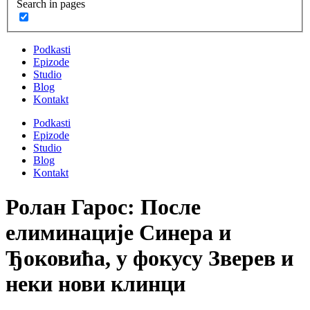
Search in pages
Podkasti
Epizode
Studio
Blog
Kontakt
Podkasti
Epizode
Studio
Blog
Kontakt
Ролан Гарос: После
елиминације Синера и
Ђоковића, у фокусу Зверев и
неки нови клинци