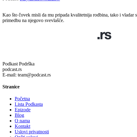
Kao što čovek misli da mu pripada kvalitetnija rodbina, tako i vlad
primedbu na njegovo svevlašće.
Podkast Podrška
podcast.rs
E-mail: team@podcast.rs
Stranice
Početna
Lista Podkasta
Epizode
Blog
O nama
Kontakt
Uslovi privatnosti