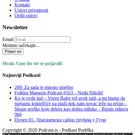
Kontakt
Uslovi privatnosti
Opšti uslovi
Newsletter
Email
Molimo sačekajte...
Prijavi se
Hvala Vam što ste se prijavili!
Najnoviji Podkasti
289: Za sada je mnogo smešno
Folklor Magazin Podcast #163 – Neda Nikolić
Ko je ovde lud – Voren Bafet još uvek radi, a mi bismo da
ispijamo koktelčiće na plaži dok nam novac leže na rečun –
Skupe greške koje deluju kao dobra odluka – Biznis odiseja
066
Почео 65. Драгачевски сабор трубача у Гучи
Copyright © 2020 Podcast.rs - Podkast Podrška