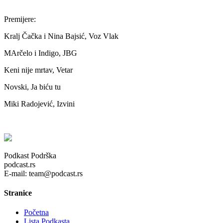
Premijere:
Kralj Čačka i Nina Bajsić, Voz Vlak
MArčelo i Indigo, JBG
Keni nije mrtav, Vetar
Novski, Ja biću tu
Miki Radojević, Izvini
Podkast Podrška
podcast.rs
E-mail: team@podcast.rs
Stranice
Početna
Lista Podkasta