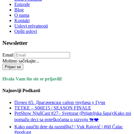
Epizode
Blog
O nama
Kontakt
Uslovi privatnosti
Opšti uslovi
Newsletter
Email
Molimo sačekajte...
Prijavi se
Hvala Vam što ste se prijavili!
Najnoviji Podkasti
Почео 65. Драгачевски сабор трубача у Гучи
TETKE – S06E15 / SEASON FINALE
PetShow NjušCast #27– Svetozar (Prijateljska šapa):Kako psi
pomažu deci sa poteškoćama u razvoju 🦮❤️
Kako naučiti dete da razmišlja? | Vuk Rajović | #60 Ćalac
#podcast