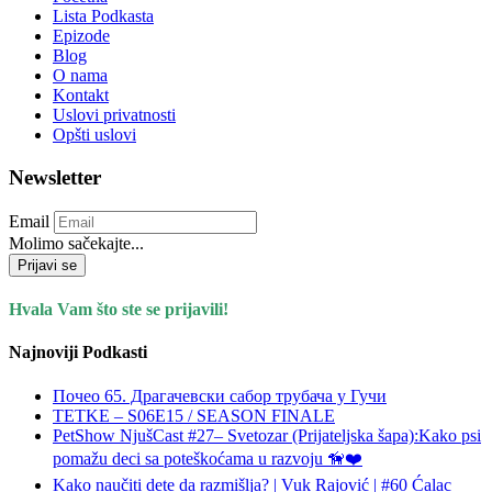
Lista Podkasta
Epizode
Blog
O nama
Kontakt
Uslovi privatnosti
Opšti uslovi
Newsletter
Email
Molimo sačekajte...
Prijavi se
Hvala Vam što ste se prijavili!
Najnoviji Podkasti
Почео 65. Драгачевски сабор трубача у Гучи
TETKE – S06E15 / SEASON FINALE
PetShow NjušCast #27– Svetozar (Prijateljska šapa):Kako psi
pomažu deci sa poteškoćama u razvoju 🦮❤️
Kako naučiti dete da razmišlja? | Vuk Rajović | #60 Ćalac