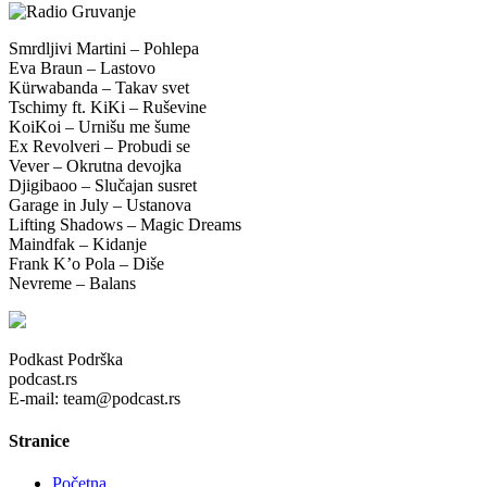
Smrdljivi Martini – Pohlepa
Eva Braun – Lastovo
Kürwabanda – Takav svet
Tschimy ft. KiKi – Ruševine
KoiKoi – Urnišu me šume
Ex Revolveri – Probudi se
Vever – Okrutna devojka
Djigibaoo – Slučajan susret
Garage in July – Ustanova
Lifting Shadows – Magic Dreams
Maindfak – Kidanje
Frank K’o Pola – Diše
Nevreme – Balans
Podkast Podrška
podcast.rs
E-mail: team@podcast.rs
Stranice
Početna