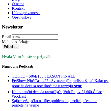
O nama
Kontakt
Uslovi privatnosti
Opšti uslovi
Newsletter
Email
Molimo sačekajte...
Prijavi se
Hvala Vam što ste se prijavili!
Najnoviji Podkasti
TETKE – S06E15 / SEASON FINALE
PetShow NjušCast #27– Svetozar (Prijateljska šapa):Kako psi
pomažu deci sa poteškoćama u razvoju 🦮❤️
Kako naučiti dete da razmišlja? | Vuk Rajović | #60 Ćalac
#podcast
Sajber vršnjačko nasilje: problem koji roditelji često ne
primete na vreme