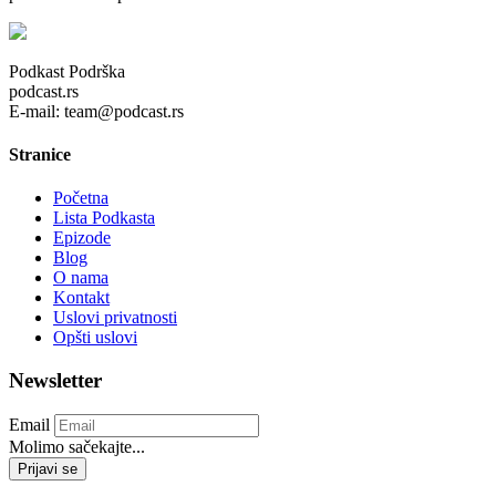
Podkast Podrška
podcast.rs
E-mail: team@podcast.rs
Stranice
Početna
Lista Podkasta
Epizode
Blog
O nama
Kontakt
Uslovi privatnosti
Opšti uslovi
Newsletter
Email
Molimo sačekajte...
Prijavi se