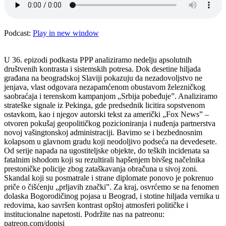
Podcast:
Play in new window
U 36. epizodi podkasta PPP analiziramo nedelju apsolutnih
društvenih kontrasta i sistemskih potresa. Dok desetine hiljada
građana na beogradskoj Slaviji pokazuju da nezadovoljstvo ne
jenjava, vlast odgovara nezapamćenom obustavom železničkog
saobraćaja i terenskom kampanjom „Srbija pobeđuje”. Analiziramo
strateške signale iz Pekinga, gde predsednik licitira sopstvenom
ostavkom, kao i njegov autorski tekst za američki „Fox News” –
otvoren pokušaj geopolitičkog pozicioniranja i nuđenja partnerstva
novoj vašingtonskoj administraciji. Bavimo se i bezbednosnim
kolapsom u glavnom gradu koji neodoljivo podseća na devedesete.
Od serije napada na ugostiteljske objekte, do teških incidenata sa
fatalnim ishodom koji su rezultirali hapšenjem bivšeg načelnika
prestoničke policije zbog zataškavanja obračuna u sivoj zoni.
Skandal koji su posmatrale i strane diplomate ponovo je pokrenuo
priče o čišćenju „prljavih znački”. Za kraj, osvrćemo se na fenomen
dolaska Bogorodičinog pojasa u Beograd, i stotine hiljada vernika u
redovima, kao savršen kontrast opštoj atmosferi političke i
institucionalne napetosti. Podržite nas na patreonu:
patreon.com/dopisi