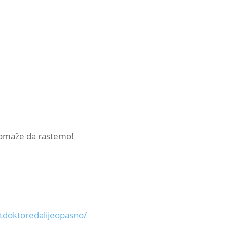
pomaže da rastemo!
doktoredalijeopasno/