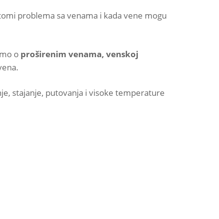
imptomi problema sa venama i kada vene mogu
amo o
proširenim venama, venskoj
 vena.
je, stajanje, putovanja i visoke temperature