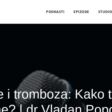
PODKASTI
EPIZODE
STUDI
 i tromboza: Kako t
e? | dr Vladan Pop