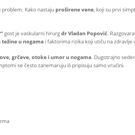
i problem. Kako nastaju
proširene vene
, koji su prvi s
?“
gost je vaskularni hirurg
dr Vladan Popović
. Razgovar
ju težine u nogama
i faktorima rizika koji utiču na zdravlje
ove, grčeve, otoke i umor u nogama
. Dugotrajno seden
mptomi se često zanemaruju ili pripisuju samo vrućini.
lema