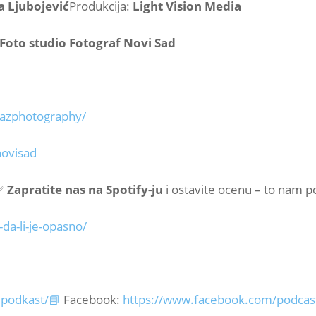
 Ljubojević
Produkcija:
Light Vision Media
Foto studio Fotograf Novi Sad
azphotography/⁠
ovisad⁠
✅
Zapratite nas na Spotify-ju
i ostavite ocenu – to nam 
da-li-je-opasno/⁠
podkast/📘
Facebook:
https://www.facebook.com/podcast