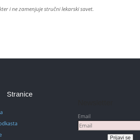
er i ne zamenjuje stručni lekarski savet.
Stranice
Newsletter
na
Email
Podkasta
e
Prijavi se