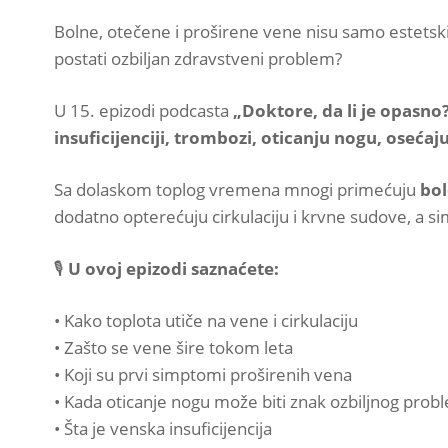
Bolne, otečene i proširene vene nisu samo estetsk
postati ozbiljan zdravstveni problem?
U 15. epizodi podcasta
„Doktore, da li je opasno
insuficijenciji, trombozi, oticanju nogu, oseća
Sa dolaskom toplog vremena mnogi primećuju
bol
dodatno opterećuju cirkulaciju i krvne sudove, a si
🎙️
U ovoj epizodi saznaćete:
• Kako toplota utiče na vene i cirkulaciju
• Zašto se vene šire tokom leta
• Koji su prvi simptomi proširenih vena
• Kada oticanje nogu može biti znak ozbiljnog prob
• Šta je venska insuficijencija