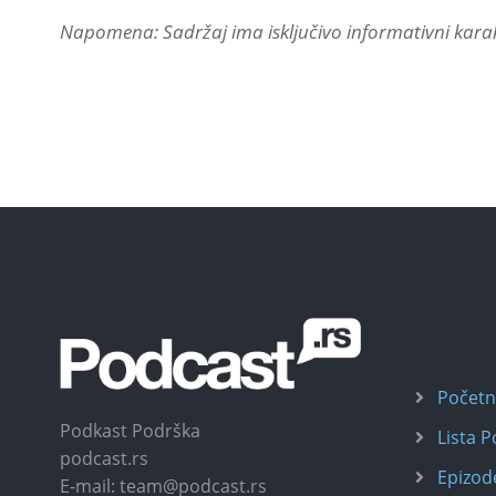
Napomena: Sadržaj ima isključivo informativni karakt
Počet
Podkast Podrška
Lista 
podcast.rs
Epizod
E-mail: team@podcast.rs