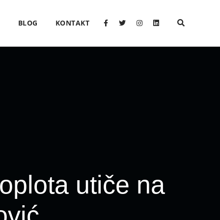
O
BLOG
KONTAKT
oplota utiče na
ović