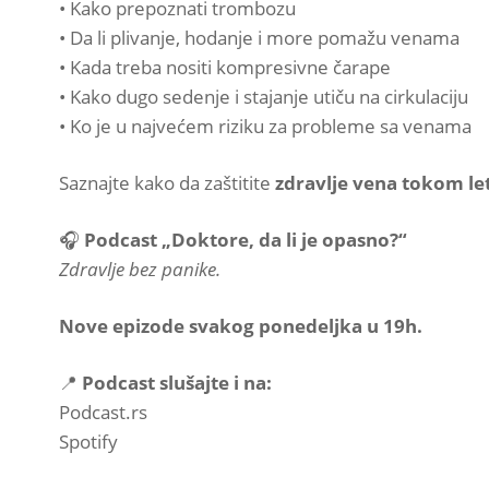
• Kako prepoznati trombozu
• Da li plivanje, hodanje i more pomažu venama
• Kada treba nositi kompresivne čarape
• Kako dugo sedenje i stajanje utiču na cirkulaciju
• Ko je u najvećem riziku za probleme sa venama
Saznajte kako da zaštitite
zdravlje vena tokom le
🎧
Podcast „Doktore, da li je opasno?“
Zdravlje bez panike.
Nove epizode svakog ponedeljka u 19h.
📍
Podcast slušajte i na:
Podcast.rs
Spotify