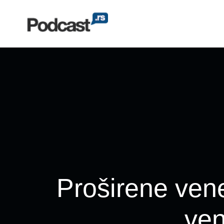
Proširene vene
ven