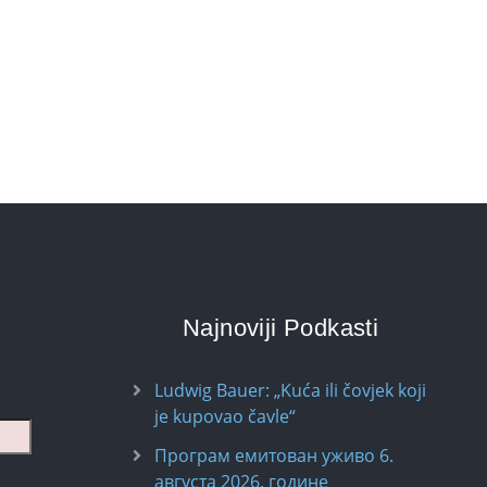
Najnoviji Podkasti
Ludwig Bauer: „Kuća ili čovjek koji
je kupovao čavle“
Програм емитован уживо 6.
августа 2026. годинe