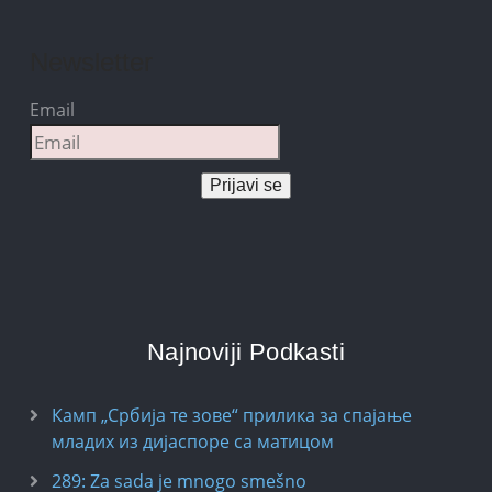
Newsletter
Email
Prijavi se
Najnoviji Podkasti
Камп „Србија те зове“ прилика за спајање
младих из дијаспоре са матицом
289: Za sada je mnogo smešno