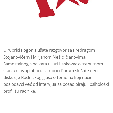
U rubrici Pogon slušate razgovor sa Predragom
Stojanovićem i Mirjanom Nešić, članovima
Samostalnog sindikata u Juri Leskovac o trenutnom
stanju u ovoj fabrici. U rubrici Forum slušate deo
diskusije Radničkog glasa o tome na koji način
poslodavci već od intervjua za posao biraju i psihološki
profilišu radnike.