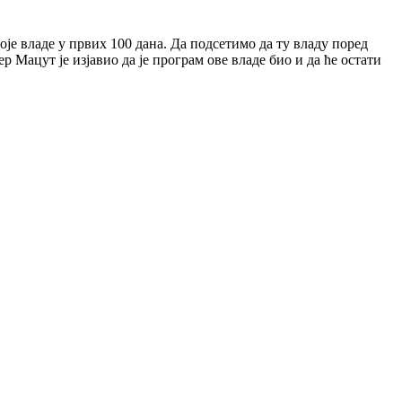
оје владе у првих 100 дана. Да подсетимо да ту владу поред
 Мацут је изјавио да је програм ове владе био и да ће остати