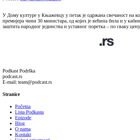
У Дому културе у Књажевцу у петак је одржана свечаност на кој
премијера чини 30 министара, од којих је већина била и у каби
заштита народног јединства и уставног поретка – по сваку цену
Podkast Podrška
podcast.rs
E-mail: team@podcast.rs
Stranice
Početna
Lista Podkasta
Epizode
Blog
O nama
Kontakt