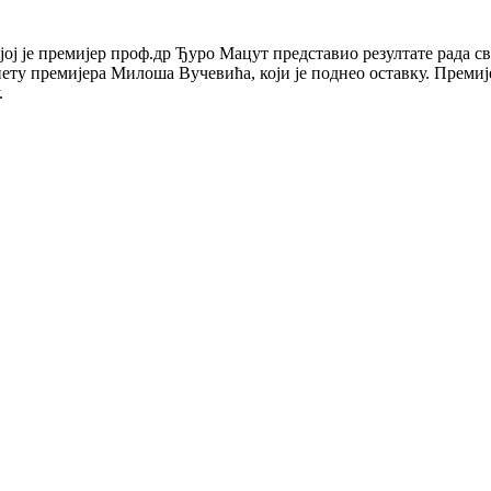
ој је премијер проф.др Ђуро Мацут представио резултате рада св
нету премијера Милоша Вучевића, који је поднео оставку. Премијер
.