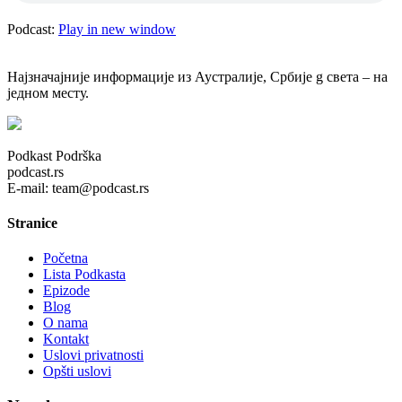
Podcast:
Play in new window
Најзначајније информације из Аустралије, Србије g света – на
једном месту.
Podkast Podrška
podcast.rs
E-mail: team@podcast.rs
Stranice
Početna
Lista Podkasta
Epizode
Blog
O nama
Kontakt
Uslovi privatnosti
Opšti uslovi