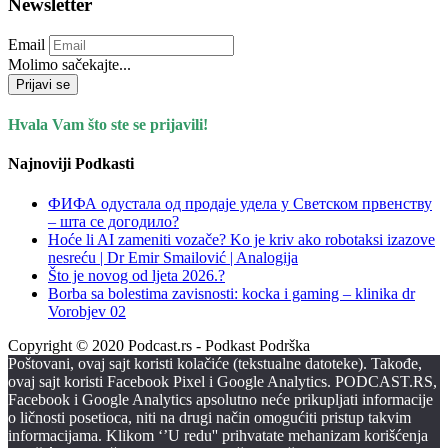
Newsletter
Email
Molimo sačekajte...
Prijavi se
Hvala Vam što ste se prijavili!
Najnoviji Podkasti
ФИФА одустала од продаје удела у Светском првенству
– шта се догодило?
Hoće li AI zameniti vozače? Ko je kriv ako robotaksi izazove
nesreću | Dr Emir Smailović | Analogija
Što je novog od ljeta 2026.?
Borba sa bolestima zavisnosti: kocka i gaming – klinika dr
Vorobjev 02
Copyright © 2020 Podcast.rs - Podkast Podrška
Poštovani, ovaj sajt koristi kolačiće (tekstualne datoteke). Takođe,
ovaj sajt koristi Facebook Pixel i Google Analytics. PODCAST.RS,
Facebook i Google Analytics apsolutno neće prikupljati informacije
o ličnosti posetioca, niti na drugi način omogućiti pristup takvim
informacijama. Klikom ‘’U redu'' prihvatate mehanizam korišćenja