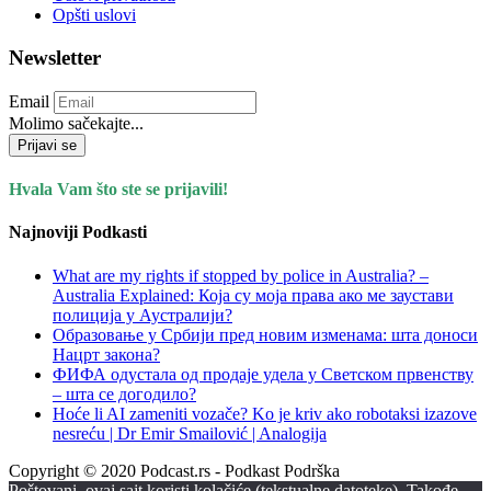
Opšti uslovi
Newsletter
Email
Molimo sačekajte...
Prijavi se
Hvala Vam što ste se prijavili!
Najnoviji Podkasti
What are my rights if stopped by police in Australia? –
Australia Explained: Која су моја права ако ме заустави
полиција у Аустралији?
Образовање у Србији пред новим изменама: шта доноси
Нацрт закона?
ФИФА одустала од продаје удела у Светском првенству
– шта се догодило?
Hoće li AI zameniti vozače? Ko je kriv ako robotaksi izazove
nesreću | Dr Emir Smailović | Analogija
Copyright © 2020 Podcast.rs - Podkast Podrška
Poštovani, ovaj sajt koristi kolačiće (tekstualne datoteke). Takođe,