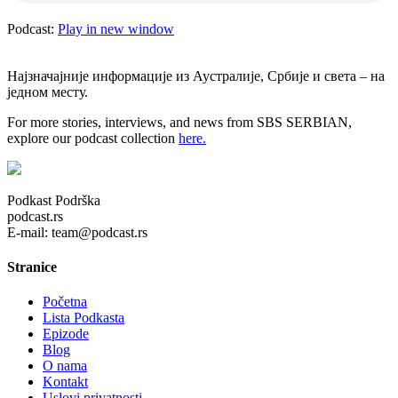
Podcast:
Play in new window
Најзначајније информације из Аустралије, Србије и света – на
једном месту.
For more stories, interviews, and news from SBS SERBIAN,
explore our podcast collection
here.
Podkast Podrška
podcast.rs
E-mail: team@podcast.rs
Stranice
Početna
Lista Podkasta
Epizode
Blog
O nama
Kontakt
Uslovi privatnosti