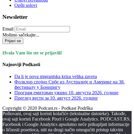
Opšti uslovi
Newsletter
Email
Molimo sačekajte...
Prijavi se
Hvala Vam što ste se prijavili!
Najnoviji Podkasti
Da li je nova migrantska kriza velika zavera
Фолклор спојио Србе из Аустралије и Америке на 38.
фестивалу у Бониригу
Програм емитован уживо 10. августа 2026. годинe
Преглед вести за 10. август 2026. године
Copyright © 2020 Podcast.rs - Podkast Podrška
Poštovani, ovaj sajt koristi kolačiće (tekstualne datoteke). Takođe,
ovaj sajt koristi Facebook Pixel i Google Analytics. PODCAST.RS,
Facebook i Google Analytics apsolutno neće prikupljati informacije
o ličnosti posetioca, niti na drugi način omogućiti pristup takvim