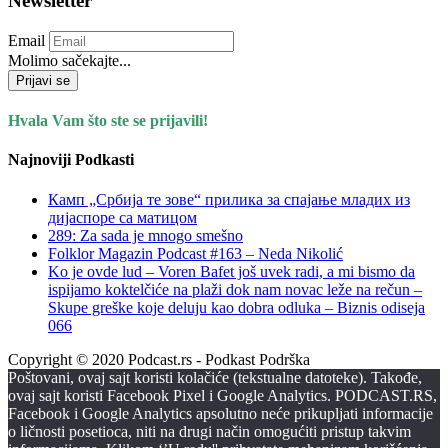
Newsletter
Email
Molimo sačekajte...
Prijavi se
Hvala Vam što ste se prijavili!
Najnoviji Podkasti
Камп „Србија те зове“ прилика за спајање младих из
дијаспоре са матицом
289: Za sada je mnogo smešno
Folklor Magazin Podcast #163 – Neda Nikolić
Ko je ovde lud – Voren Bafet još uvek radi, a mi bismo da
ispijamo koktelčiće na plaži dok nam novac leže na rečun –
Skupe greške koje deluju kao dobra odluka – Biznis odiseja
066
Copyright © 2020 Podcast.rs - Podkast Podrška
Poštovani, ovaj sajt koristi kolačiće (tekstualne datoteke). Takođe,
ovaj sajt koristi Facebook Pixel i Google Analytics. PODCAST.RS,
Facebook i Google Analytics apsolutno neće prikupljati informacije
o ličnosti posetioca, niti na drugi način omogućiti pristup takvim