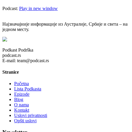
Podcast:
Play in new window
Најзначајније информације из Аустралије, Србије и света – на
једном месту.
Podkast Podrška
podcast.rs
E-mail: team@podcast.rs
Stranice
Početna
Lista Podkasta
Epizode
Blog
O nama
Kontakt
Uslovi privatnosti
Opšti uslovi