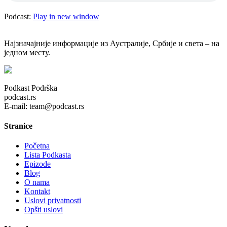
Podcast:
Play in new window
Најзначајније информације из Аустралије, Србије и света – на
једном месту.
Podkast Podrška
podcast.rs
E-mail: team@podcast.rs
Stranice
Početna
Lista Podkasta
Epizode
Blog
O nama
Kontakt
Uslovi privatnosti
Opšti uslovi