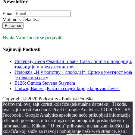
Newsletter
Email
Molimo sačekajte...
Prijavi se
Hvala Vam što ste se prijavili!
Najnoviji Podkasti
Интервју Лепа Флаибан и Баба Сава : прича о породици,
традицији и предузетништву
Изложба „И у ропству – слобода!“: Српска уметност која
је пркосила рату
E126: Otmica Stevena Staynera
Ludwig Bauer: „Kuća ili čovjek koji je kupovao čavle“
Copyright © 2020 Podcast.rs - Podkast Podrška
Poštovani, ovaj sajt koristi kolačiće (tekstualne datoteke). Takođe,
ovaj sajt koristi Facebook Pixel i Google Analytics. PODCAST.RS,
Facebook i Google Analytics apsolutno neće prikupljati informacije
o ličnosti posetioca, niti na drugi način omogućiti pristup takvim
informacijama. Klikom ‘’U redu'' prihvatate mehanizam korišćenja
kolačića koji služe za razvoj i poboljšanje naše web stranice, kao i