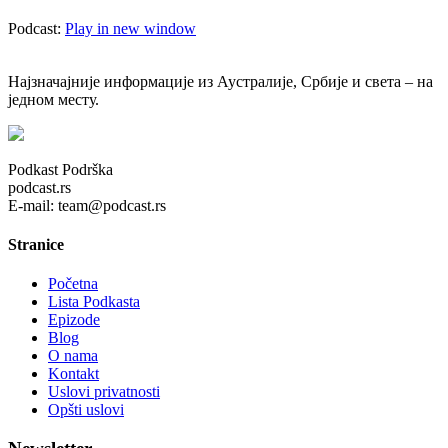
Podcast:
Play in new window
Најзначајније информације из Аустралије, Србије и света – на
једном месту.
Podkast Podrška
podcast.rs
E-mail: team@podcast.rs
Stranice
Početna
Lista Podkasta
Epizode
Blog
O nama
Kontakt
Uslovi privatnosti
Opšti uslovi