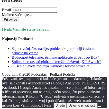
Newsletter
Email
Molimo sačekajte...
Prijavi se
Hvala Vam što ste se prijavili!
Najnoviji Podkasti
Sajber vršnjačko nasilje: problem koji roditelji često ne
primete na vreme
Budućnost televizije: striming aplikacije ili Set-Top Box?
Splinternet: raspad globalne mreže i državni „Kill Switch“
Gušenje Saveta roditelja. Javnost i testovi strukture.
Copyright © 2020 Podcast.rs - Podkast Podrška
Poštovani, ovaj sajt koristi kolačiće (tekstualne datoteke). Takođe,
ovaj sajt koristi Facebook Pixel i Google Analytics. PODCAST.RS,
Facebook i Google Analytics apsolutno neće prikupljati informacije
o ličnosti posetioca, niti na drugi način omogućiti pristup takvim
informacijama. Klikom ‘’U redu'' prihvatate mehanizam korišćenja
kolačića koji služe za razvoj i poboljšanje naše web stranice, kao i
usluga koje Vam nudimo. Hvala!
U redu
Uslovi o privatnosti