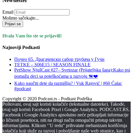
Newsletter
Email
Molimo sačekajte...
Prijavi se
Hvala Vam što ste se prijavili!
Najnoviji Podkasti
Почео 65. Драгачевски сабор трубача у Гучи
TETKE – S06E15 / SEASON FINALE
PetShow NjušCast #27– Svetozar (Prijateljska šapa):Kako psi
pomažu deci sa poteškoćama u razvoju 🦮❤️
Kako naučiti dete da razmišlja? | Vuk Rajović | #60 Ćalac
#podcast
Copyright © 2020 Podcast.rs - Podkast Podrška
Poštovani, ovaj sajt koristi kolačiće (tekstualne datoteke). Takođe,
ovaj sajt koristi Facebook Pixel i Google Analytics. PODCAST.RS,
Facebook i Google Analytics apsolutno neće prikupljati informacije
o ličnosti posetioca, niti na drugi način omogućiti pristup takvim
informacijama. Klikom ‘’U redu'' prihvatate mehanizam korišćenja
kolačića koji služe za razvoj i poboljšanje naše web stranice, kao i