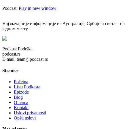
Podcast:
Play in new window
Најзначајније информације из Аустралије, Србије и света – на
једном месту.
Podkast Podrška
podcast.rs
E-mail: team@podcast.rs
Stranice
Početna
Lista Podkasta
Epizode
Blog
O nama
Kontakt
Uslovi privatnosti
Opšti uslovi