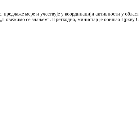
, предлаже мере и учествује у координацији активности у облас
а „Повежимо се знањем“. Претходно, министар је обишао Цркву С