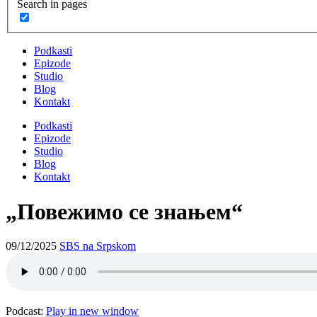
Search in pages
Podkasti
Epizode
Studio
Blog
Kontakt
Podkasti
Epizode
Studio
Blog
Kontakt
„Повежимо се знањем“
09/12/2025
SBS na Srpskom
Podcast:
Play in new window