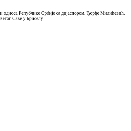
ти односа Републике Србије са дијаспором, Ђорђе Милићевић,
ветог Саве у Бриселу.