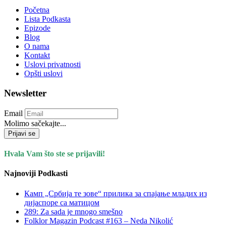
Početna
Lista Podkasta
Epizode
Blog
O nama
Kontakt
Uslovi privatnosti
Opšti uslovi
Newsletter
Email
Molimo sačekajte...
Prijavi se
Hvala Vam što ste se prijavili!
Najnoviji Podkasti
Камп „Србија те зове“ прилика за спајање младих из
дијаспоре са матицом
289: Za sada je mnogo smešno
Folklor Magazin Podcast #163 – Neda Nikolić