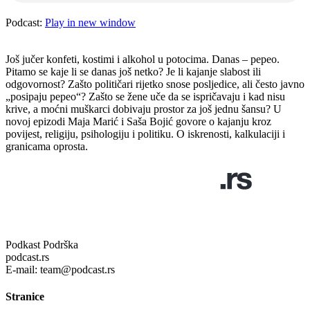
Podcast:
Play in new window
Još jučer konfeti, kostimi i alkohol u potocima. Danas – pepeo.
Pitamo se kaje li se danas još netko? Je li kajanje slabost ili
odgovornost? Zašto političari rijetko snose posljedice, ali često javno
„posipaju pepeo“? Zašto se žene uče da se ispričavaju i kad nisu
krive, a moćni muškarci dobivaju prostor za još jednu šansu? U
novoj epizodi Maja Marić i Saša Bojić govore o kajanju kroz
povijest, religiju, psihologiju i politiku. O iskrenosti, kalkulaciji i
granicama oprosta.
Podkast Podrška
podcast.rs
E-mail: team@podcast.rs
Stranice