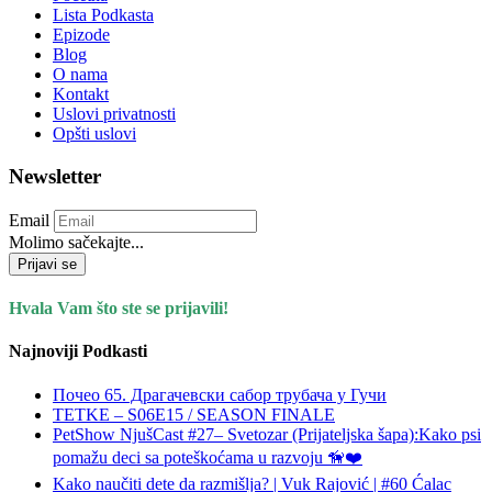
Lista Podkasta
Epizode
Blog
O nama
Kontakt
Uslovi privatnosti
Opšti uslovi
Newsletter
Email
Molimo sačekajte...
Prijavi se
Hvala Vam što ste se prijavili!
Najnoviji Podkasti
Почео 65. Драгачевски сабор трубача у Гучи
TETKE – S06E15 / SEASON FINALE
PetShow NjušCast #27– Svetozar (Prijateljska šapa):Kako psi
pomažu deci sa poteškoćama u razvoju 🦮❤️
Kako naučiti dete da razmišlja? | Vuk Rajović | #60 Ćalac