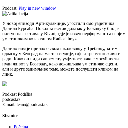
Podcast:
Play in new window
У новој епизоди Артикулакције, угостили смо умјетника
Данила Бурсаћа. Повод за његов долазак у Бањалуку био је
наступ на фестивалу BL art, гдје је извео перформанс са својим
умјетничким колективом Radical boyz.
Данило нам је причао о свом школовању у Требињу, затим
одласку у Београд на мастер студије, гдје и тренутно живи и
ради. Како он види савремену умјетност, какве могућности
нуди живот у Београду, како доживљава умјетничко сцени,
али и друге занимљиве теме, можете послушати кликом на
линк.
Podkast Podrška
podcast.rs
E-mail: team@podcast.rs
Stranice
Početna