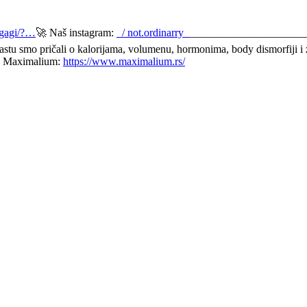
hgagi/?…
🚀 Naš instagram:
/ not.ordinarry
________________________
castu smo pričali o kalorijama, volumenu, hormonima, body dismorfiji i
● Maximalium:
https://www.maximalium.rs/