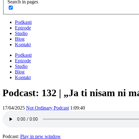
Search in pages
Podkasti
Epizode
Studio
Blog
Kontakt
Podkasti
Epizode
Studio
Blog
Kontakt
Podcast: 132 | „Ja ti nisam ni 
17/04/2025
Not Ordinary Podcast
1:09:40
Podcast:
Play in new window