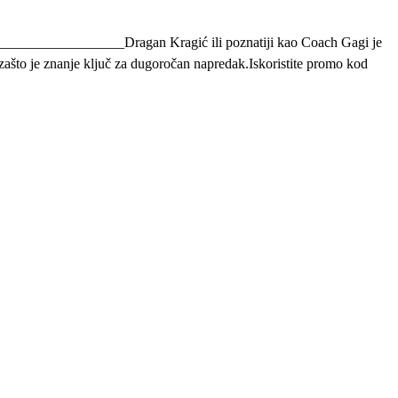
_______________Dragan Kragić ili poznatiji kao Coach Gagi je
 zašto je znanje ključ za dugoročan napredak.Iskoristite promo kod