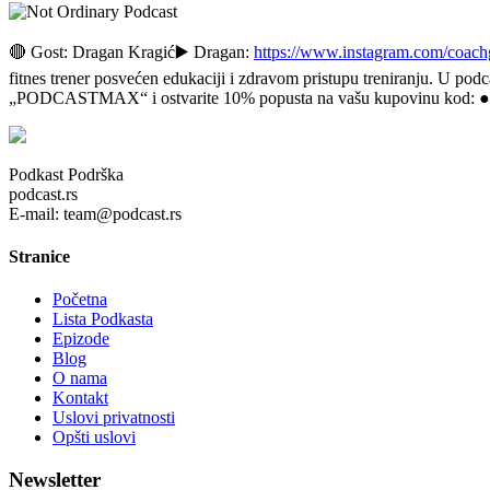
🔴 Gost: Dragan Kragić▶️ Dragan:
https://www.instagram.com/coac
fitnes trener posvećen edukaciji i zdravom pristupu treniranju. U pod
„PODCASTMAX“ i ostvarite 10% popusta na vašu kupovinu kod: 
Podkast Podrška
podcast.rs
E-mail: team@podcast.rs
Stranice
Početna
Lista Podkasta
Epizode
Blog
O nama
Kontakt
Uslovi privatnosti
Opšti uslovi
Newsletter