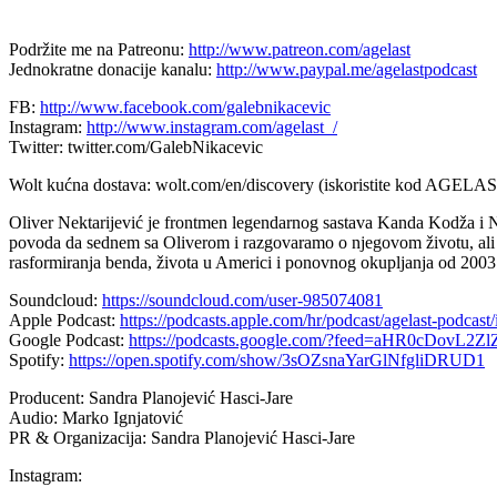
Podržite me na Patreonu:
http://www.patreon.com/agelast
Jednokratne donacije kanalu:
http://www.paypal.me/agelastpodcast
FB:
http://www.facebook.com/galebnikacevic
Instagram:
http://www.instagram.com/agelast_/
Twitter: twitter.com/GalebNikacevic
Wolt kućna dostava: wolt.com/en/discovery (iskoristite kod AGELAST
Oliver Nektarijević je frontmen legendarnog sastava Kanda Kodža i Neb
povoda da sednem sa Oliverom i razgovaramo o njegovom životu, ali i 
rasformiranja benda, života u Americi i ponovnog okupljanja od 2003
Soundcloud:
https://soundcloud.com/user-985074081
Apple Podcast:
https://podcasts.apple.com/hr/podcast/agelast-podcas
Google Podcast:
https://podcasts.google.com/?feed=aHR0
Spotify:
https://open.spotify.com/show/3sOZsnaYarGlNfgliDRUD1
Producent: Sandra Planojević Hasci-Jare
Audio: Marko Ignjatović
PR & Organizacija: Sandra Planojević Hasci-Jare
Instagram: