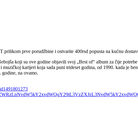
 prilikom prve porudžbine i ostvarite 400rsd popusta na kućnu dostav
ojša koji su ove godine objavili svoj „Best of“ album za čije potrebe s
muzičkoj karijeri koja sada puni trideset godina, od 1990. kada je ben
. godine, na ovamo.
t/id1491801273
cDovL2ZlZWRzLnNvdW5kY2xvdWQuY29tL3VzZXJzL3NvdW5kY2xv