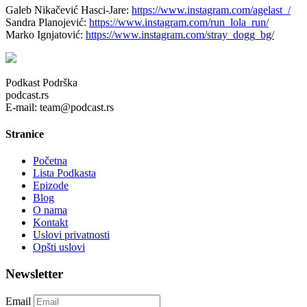
Galeb Nikačević Hasci-Jare:
https://www.instagram.com/agelast_/
Sandra Planojević:
https://www.instagram.com/run_lola_run/
Marko Ignjatović:
https://www.instagram.com/stray_dogg_bg/
Podkast Podrška
podcast.rs
E-mail: team@podcast.rs
Stranice
Početna
Lista Podkasta
Epizode
Blog
O nama
Kontakt
Uslovi privatnosti
Opšti uslovi
Newsletter
Email