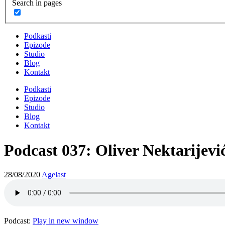
Search in pages
Podkasti
Epizode
Studio
Blog
Kontakt
Podkasti
Epizode
Studio
Blog
Kontakt
Podcast 037: Oliver Nektarijev
28/08/2020
Agelast
Podcast:
Play in new window