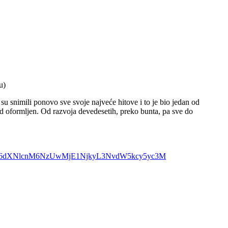
u)
u snimili ponovo sve svoje najveće hitove i to je bio jedan od
d oformljen. Od razvoja devedesetih, preko bunta, pa sve do
dWQ6dXNlcnM6NzUwMjE1NjkyL3NvdW5kcy5yc3M